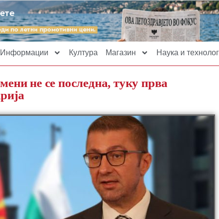
Информации
Култура
Магазин
Наука и технолог
ни не се последна, туку прва
арија