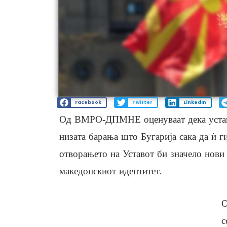
Facebook
Twitter
LinkedIn
Од ВМРО-ДПМНЕ оценуваат дека уставн
низата барања што Бугарија сака да ѝ г
отворањето на Уставот би значело нови
македонскиот идентитет.
О
с