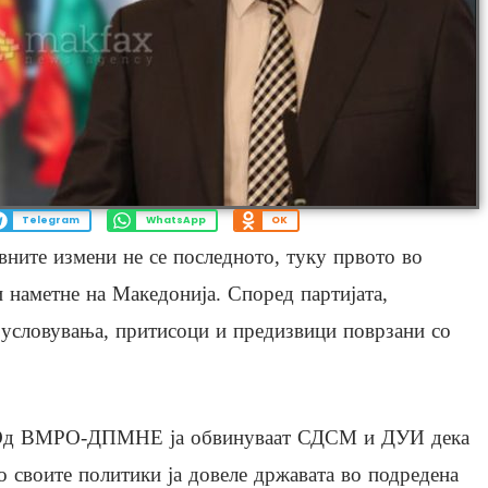
Telegram
WhatsApp
OK
ите измени не се последното, туку првото во
и наметне на Македонија. Според партијата,
 условувања, притисоци и предизвици поврзани со
д ВМРО-ДПМНЕ ја обвинуваат СДСМ и ДУИ дека
о своите политики ја довеле државата во подредена