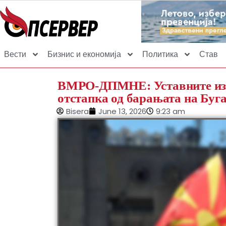
Вести
Бизнис и економија
Политика
Став
ВМРО-ДПМНЕ: Уставните изме
отстапка од барањата на Буг
Bisera
June 13, 2026
9:23 am