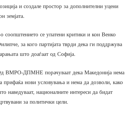
озиција и создале простор за дополнителни уцени
он земјата.
о соопштението се упатени критики и кон Венко
илипче, за кого партијата тврди дека ги поддржува
арањата што доаѓаат од Софија.
д ВМРО-ДПМНЕ порачуваат дека Македонија нема
а прифаќа нови условувања и нема да дозволи, како
то наведуваат, националните интереси да бидат
ртвувани за политички цели.