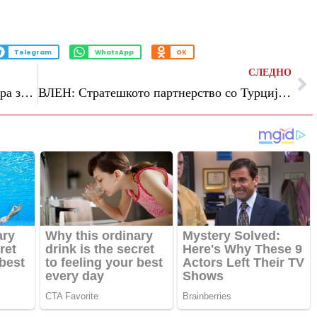
Telegram
WhatsApp
OK
СЛЕДНО
ВМРО-ДПМНЕ: Речиси 40 милиони евра за вработување на над 10.000 лица во 2026 година
ВЛЕН: Стратешкото партнерство со Турција се претвора во конкретни инвестиции и економски развој