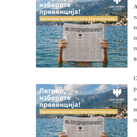
А
т
п
п
п
в
О
р
о
н
п