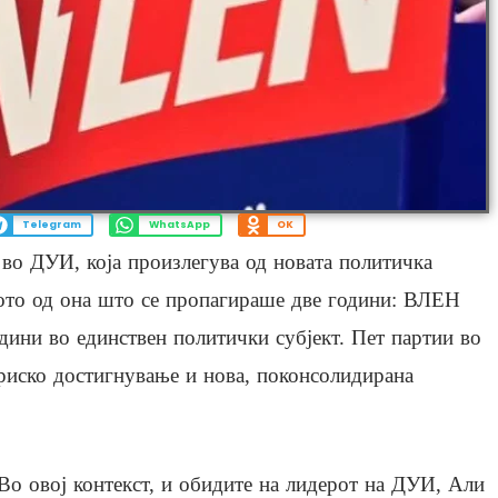
Telegram
WhatsApp
OK
во ДУИ, која произлегува од новата политичка
ното од она што се пропагираше две години: ВЛЕН
едини во единствен политички субјект. Пет партии во
ориско достигнување и нова, поконсолидирана
Во овој контекст, и обидите на лидерот на ДУИ, Али