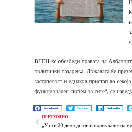
Ц
М
и
з
ч
ВЛЕН ќе обезбеди правата на Албанцит
политички пазарења. Државата ќе презем
застапеност и еднаков пристап во секоја
функционален систем за сите“, се наве
Facebook
Twitter
LinkedIn
ПРЕТХОДНО