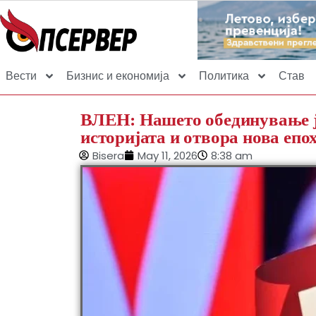
Вести
Бизнис и економија
Политика
Став
ВЛЕН: Нашето обединување ј
историјата и отвора нова епо
Bisera
May 11, 2026
8:38 am