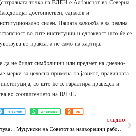
ентралната точка на ВЛЕН е Албанецот во Северна
акедонија: достоинствен, еднаков и
нституционално силен. Нашата заложба е за реална
астапеност во сите институции и еднаквост што ќе се
увствува во пракса, а не само на хартија.
е да не бидат симболични или предмет на дневно-
е мерки за целосна примена на јазикот, правичната
 институција, со што ќе се гарантира праведен и
дува во соопштението на ВЛЕН.
Telegram
WhatsApp
OK
СЛЕДНО
„Уште 20 дена до неисполнување на ветувањата на Мицкоски за реформската агенда“, велат од СДСМ
Муцунски на Советот за надворешни работи на ЕУ: Потребно е да се оттргнеме од билатерализацијата на пристапните критериуми