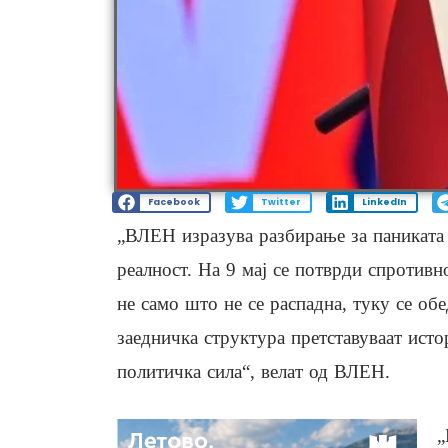
Facebook
Twitter
LinkedIn
„ВЛЕН изразува разбирање за паниката 
реалност. На 9 мај се потврди спротив
не само што не се распадна, туку се об
заедничка структура претставуваат ист
политичка сила“, велат од ВЛЕН.
„