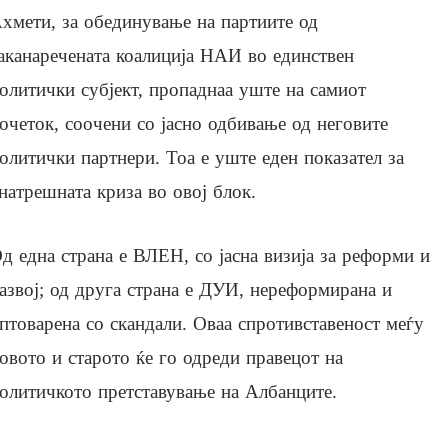
хмети, за обединување на партиите од
аканаречената коалиција НАИ во единствен
олитички субјект, пропаднаа уште на самиот
очеток, соочени со јасно одбивање од неговите
олитички партнери. Тоа е уште еден показател за
натрешната криза во овој блок.
д една страна е ВЛЕН, со јасна визија за реформи и
азвој; од друга страна е ДУИ, нереформирана и
птоварена со скандали. Оваа спротивставеност меѓу
овото и старото ќе го одреди правецот на
олитичкото претставување на Албанците.