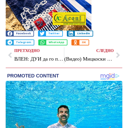
Facebook
Twitter
LinkedIn
Telegram
WhatsApp
OK
ПРЕТХОДНО
СЛЕДНО
ВЛЕН: ДУИ да го почне ветингот од својот претседател, нека објави колку пари има на сметка Али Ахмети
(Видео) Мицкоски од Вашингтон: Македонија е верен сојузник на САД, направивме многу отстапки, Европа треба да биде принципиелна наместо со двојни стандарди