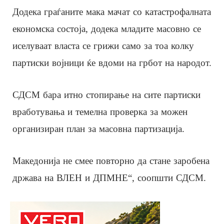
Додека граѓаните мака мачат со катастрофалната
економска состоја, додека младите масовно се
иселуваат власта се грижи само за тоа колку
партиски војници ќе вдоми на грбот на народот.
СДСМ бара итно стопирање на сите партиски
вработувања и темелна проверка за можен
организиран план за масовна партизација.
Македонија не смее повторно да стане заробена
држава на ВЛЕН и ДПМНЕ“, соопшти СДСМ.