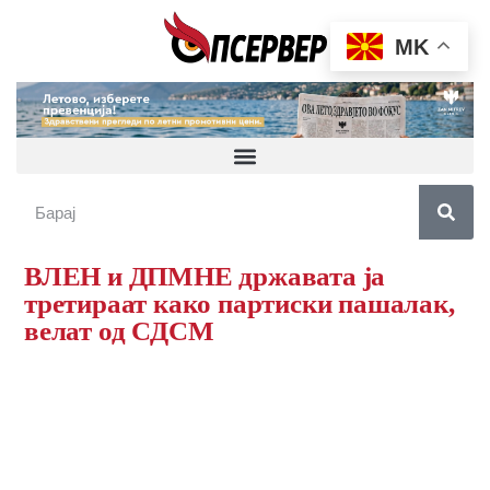
MK
ВЛЕН и ДПМНЕ државата ја
третираат како партиски пашалак,
велат од СДСМ