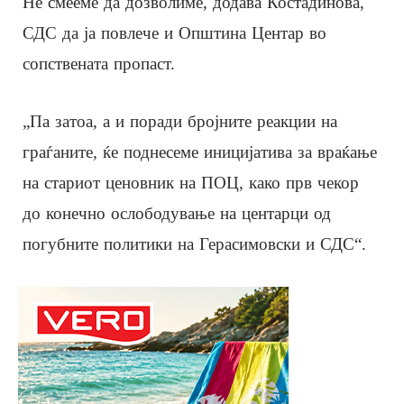
Не смееме да дозволиме, додава Костадинова,
СДС да ја повлече и Општина Центар во
сопствената пропаст.
„Па затоа, а и поради бројните реакции на
граѓаните, ќе поднесеме иницијатива за враќање
на стариот ценовник на ПОЦ, како прв чекор
до конечно ослободување на центарци од
погубните политики на Герасимовски и СДС“.