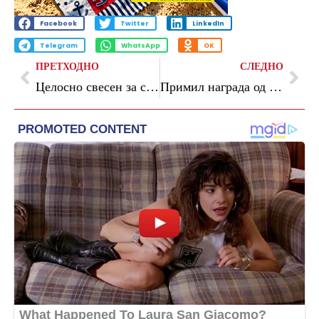
Facebook
Twitter
LinkedIn
Telegram
WhatsApp
OK
ПРЕТХОДНО
СЛЕДНО
Целосно свесен за сложеноста на реалниот живот, Мицкоски се пофали дека сме меѓу првите пет земји во Европа по раст на БДП
Примил награда од над 111.000 денари: Обвинителството бара притвор за Богоев и останатите осомничени во Царина