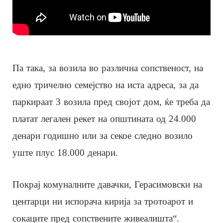
Па така, за возила во различна сопственост, на
едно тричелно семејство на иста адреса, за да
паркираат 3 возила пред својот дом, ќе треба да
платат легален рекет на општината од 24.000
денари годишно или за секое следно возило
уште плус 18.000 денари.
Покрај комуналните давачки, Герасимовски на
центарци ни испорача кирија за тротоарот и
сокаците пред сопствените живеалишта“.