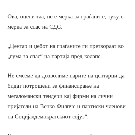
Ова, оцени таа, не е мерка за граѓаните, туку е
мерка за спас на СДС.
„Центар и џебот на граѓаните ги претвораат во
„гума за спас“ на партија пред колапс.
Не смееме да дозволиме парите на центарци да
бидат потрошени за финансирање на
мегаломански тендери кај фирми на лични
пријатели на Венко Филпче и партиски членови
на Социјалдемократскиот сојуз“.