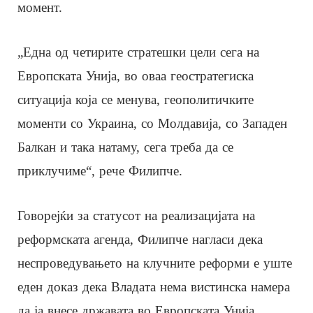
момент.
„Една од четирите стратешки цели сега на
Европската Унија, во оваа геостратегиска
ситуација која се менува, геополитичките
моменти со Украина, со Молдавија, со Западен
Балкан и така натаму, сега треба да се
приклучиме“, рече Филипче.
Говорејќи за статусот на реализацијата на
реформската агенда, Филипче нагласи дека
неспроведувањето на клучните реформи е уште
еден доказ дека Владата нема вистинска намера
да ја внесе државата во Европската Унија.