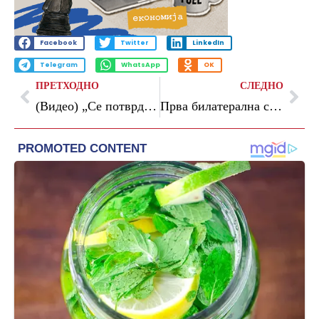
Facebook
Twitter
LinkedIn
Telegram
WhatsApp
OK
ПРЕТХОДНО
СЛЕДНО
(Видео) „Се потврди уште една голема лага на Мицкоски, реформската агенда не е исполнета“, вели Филипче
Прва билатерална средба на претседатели на парламентите на Македонија и Танзанија