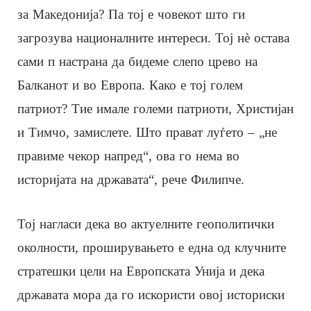
за Македонија? Па тој е човекот што ги
загрозува националните интереси. Тој нè остава
сами п настрана да бидеме слепо црево на
Балканот и во Европа. Како е тој голем
патриот? Тие имале големи патриоти, Христијан
и Тимчо, замислете. Што прават луѓето – „не
правиме чекор напред“, ова го нема во
историјата на државата“, рече Филипче.
Тој нагласи дека во актуелните геополитички
околности, проширувањето е една од клучните
стратешки цели на Европската Унија и дека
државата мора да го искористи овој историски