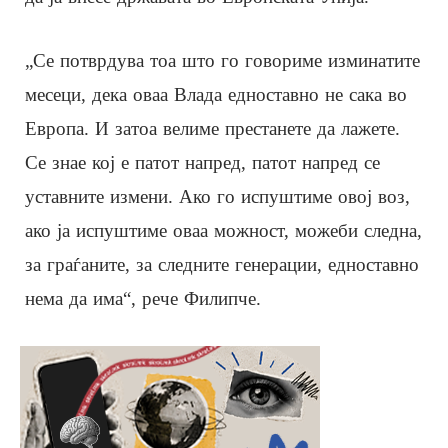
„Се потврдува тоа што го говориме изминатите
месеци, дека оваа Влада едноставно не сака во
Европа. И затоа велиме престанете да лажете.
Се знае кој е патот напред, патот напред се
уставните измени. Ако го испуштиме овој воз,
ако ја испуштиме оваа можност, можеби следна,
за граѓаните, за следните генерации, едноставно
нема да има“, рече Филипче.