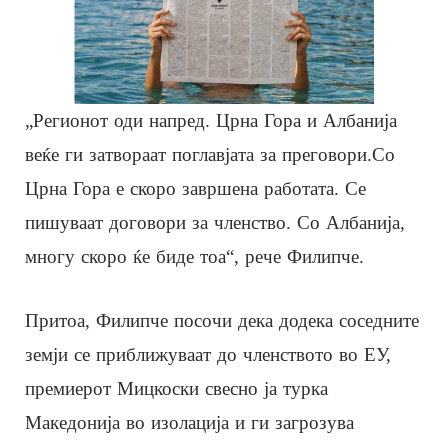
„Регионот оди напред. Црна Гора и Албанија
веќе ги затвораат поглавјата за преговори.Со
Црна Гора е скоро завршена работата. Се
пишуваат договори за членство. Со Албанија,
многу скоро ќе биде тоа“, рече Филипче.
Притоа, Филипче посочи дека додека соседните
земји се приближуваат до членството во ЕУ,
премиерот Мицкоски свесно ја турка
Македонија во изолација и ги загрозува