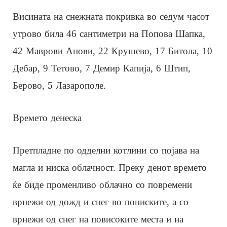
Висината на снежната покривка во седум часот
утрово била 46 сантиметри на Попова Шапка,
42 Маврови Анови, 22 Крушево, 17 Битола, 10
Дебар, 9 Тетово, 7 Демир Капија, 6 Штип,
Берово, 5 Лазарополе.
Времето денеска
Претпладне по одделни котлини со појава на
магла и ниска облачност. Преку денот времето
ќе биде променливо облачно со повремени
врнежи од дожд и снег во пониските, а со
врнежи од снег на повисоките места и на