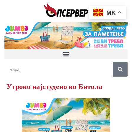
MK
Утрово најстудено во Битола