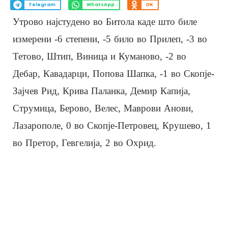
Telegram
WhatsApp
OK
Утрово најстудено во Битола каде што биле
измерени -6 степени, -5 било во Прилеп, -3 во
Тетово, Штип, Виница и Куманово, -2 во
Дебар, Кавадарци, Попова Шапка, -1 во Скопје-
Зајчев Рид, Крива Паланка, Демир Капија,
Струмица, Берово, Велес, Маврови Анови,
Лазарополе, 0 во Скопје-Петровец, Крушево, 1
во Претор, Гевгелија, 2 во Охрид.