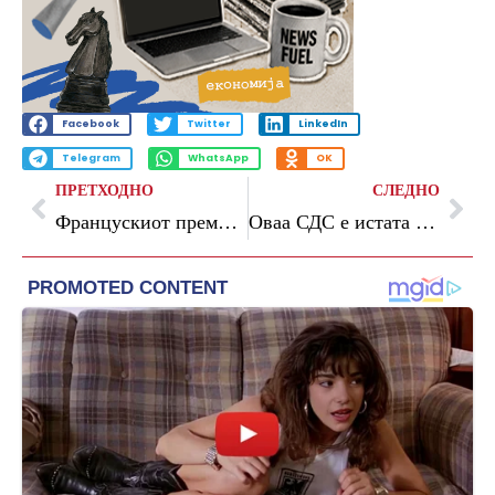
Facebook
Twitter
LinkedIn
Telegram
WhatsApp
OK
ПРЕТХОДНО
СЛЕДНО
Францускиот премиер: „Европската унија ќе биде прегазена од политиката на Трамп“
Оваа СДС е истата партија од претходно, која молчеше, уште збор не кажува и не се извинува за криминалите на Артан Груби, вели ВМРО-ДПМНЕ