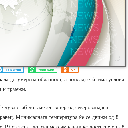
Telegram
WhatsApp
OK
ала до умерена облачност, а попладне ќе има услови
д и грмежи.
е дува слаб до умерен ветер од северозападен
равец. Минималната температура ќе се движи од 8
о 19 степени, додека максималната ќе достигне од 28