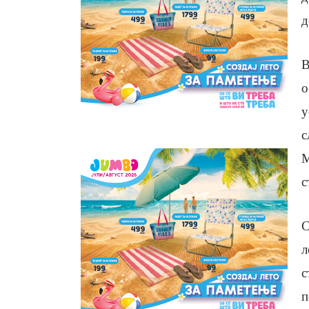
д
В
о
у
с
М
с
С
л
с
п