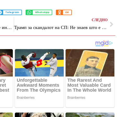
Telegram
WhatsApp
OK
СЛЕДНО
Спасовски: Со ребалансот капиталните инвестиции достигнуваат 46 милијарди денари, односно зголемување за 14,5% во однос на планираниот буџет
Трамп за скандалот на СП: Не знаев што е црвен картон, побарав ФИФА повторно да го разгледа случајот