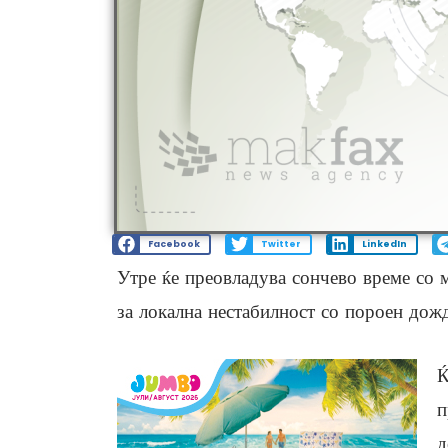
Facebook
Twitter
LinkedIn
Утре ќе преовладува сончево време со м
за локална нестабилност со пороен дож
Ќ
п
д