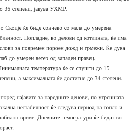
о 36 степени, јавува УХМР.
о Скопје ќе биде сончево со мала до умерена
блачност. Попладне, во делови од котлината, ќе има
слови за повремен пороен дожд и грмежи. Ќе дува
лаб до умерен ветер од западен правец.
инималната температура ќе се спушти до 15
тепени, а максималната ќе достигне до 34 степени.
поред најавите за наредните денови, по утрешната
окална нестабилност ќе следува период на топло и
табилно време. Дневните температури ќе бидат во
ораст.