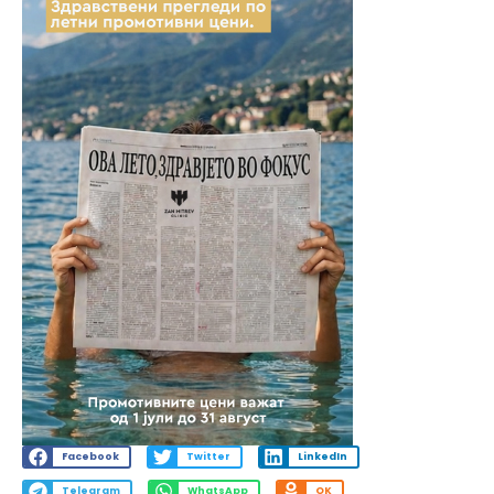
Facebook
Twitter
LinkedIn
Telegram
WhatsApp
OK