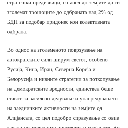
стратешки предизвици, со апел до земјите да ги
зголемат трошоците до одбраната над 2% од
БДП за подобар придонес кон колективната
одбрана.
Во однос на зголеменото поврзување на
автократските сили ширум светот, особено
Русија, Кина, Иран, Северна Кореја и
Белорусија и нивните стратегии за поткопување
на демократските вредности, единствен беше
ставот за засилено делување и унапредувањето
на заедничките активности на земјите од
Алијансата, со цел подобро справување со овие
закани по модерните општества и граѓаните. Во