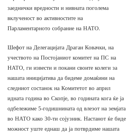
заеднички вредности и нивната поголема
вклученост во активностите на
Парламентарното собрание на НАТО.
Шефот на Делегацијата Драган Ковачки, на
учеството на Постојаниот комитет на ПС на
НАТО, ги извести и покани своите колеги за
нашата иницијатива да бидеме домаќини на
следниот состанок на Комитетот во април
идната година во Скопје, во годината кога ќе ја
одбележиме 5-годишнината од влезот на земјата
во НАТО како 30-ти сојузник. Настанот ќе биде
можност уште еднаш да ја потврдиме нашата