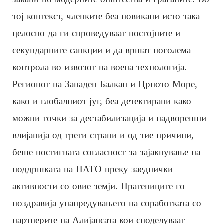
тој контекст, членките беа повикани исто така
целосно да ги спроведуваат постојните и
секундарните санкции и да вршат поголема
контрола во извозот на воена технологија.
Регионот на Западен Балкан и Црното Море,
како и глобалниот југ, беа детектирани како
можни точки за дестабилизација и надворешни
влијанија од трети страни и од тие причини,
беше постигната согласност за зајакнување на
поддршката на НАТО преку заеднички
активности со овие земји. Пратениците го
поздравија унапредувањето на соработката со
партнерите на Алијансата кои споделуваат