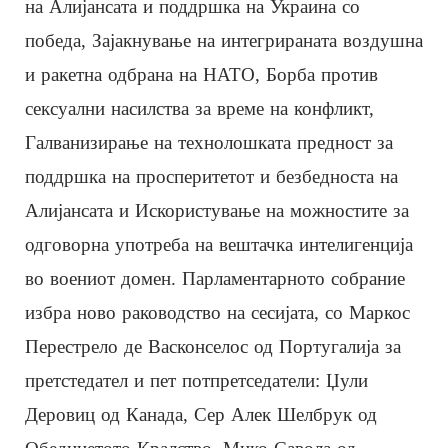
на Алијансата и поддршка на Украина со
победа, Зајакнување на интегрираната воздушна
и ракетна одбрана на НАТО, Борба против
сексуални насилства за време на конфликт,
Галванизирање на технолошката предност за
поддршка на просперитетот и безбедноста на
Алијансата и Искористување на можностите за
одговорна употреба на вештачка интелигенција
во воениот домен. Парламентарното собрание
избра ново раководство на сесијата, со Маркос
Перестрело де Васконселос од Португалија за
претстедател и пет потпретседатели: Џули
Деровиц од Канада, Сер Алек Шелбрук од