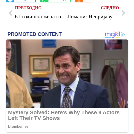
ПРЕТХОДНО
СЛЕДНО
61-годишна жена го роди своето прво бебе на Клиниката за гинекологија
Лимани: Непријавувањето на насилството од страна на жртвите е еден од најсериозните проблем