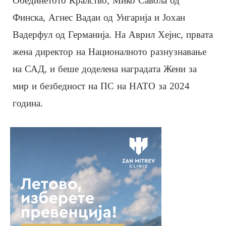
Обединетото Кралство, Мико Савола од
Финска, Агнес Вадаи од Унгарија и Јохан
Вадерфул од Германија. На Аврил Хејнс, првата
жена директор на Националното разнузнавање
на САД, и беше доделена наградата Жени за
мир и безбедност на ПС на НАТО за 2024
година.