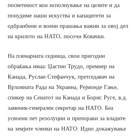
посветеност кон исполнување на целите и да
понудиме наши искуства и капацитети за
одбранбени и воени прашања важни за овој дел
на крилото на НАТО, посочи Ковачки.
На пленарната седница, свои пригодни
обраќања имаа: Џастин Трудо, премиер на
Канада, Руслан Стефанчук, претседавач на
Врховната Рада на Украина, Рејмонде Гање,
спикер на Сенатот на Канада и Борис Руге, в.д.
заменик-генерален секретар на НАТО. Беа
усвоени пет резолуции и препораки за владите
на земјите членки на НАТО: Идно докажување