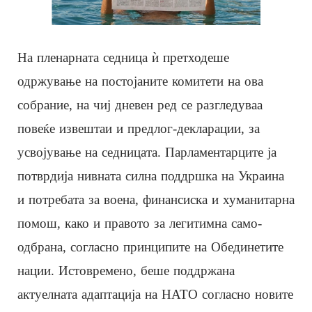
На пленарната седница ѝ претходеше
одржување на постојаните комитети на ова
собрание, на чиј дневен ред се разгледуваа
повеќе извештаи и предлог-декларации, за
усвојување на седницата. Парламентарците ја
потврдија нивната силна поддршка на Украина
и потребата за воена, финансиска и хуманитарна
помош, како и правото за легитимна само-
одбрана, согласно принципите на Обединетите
нации. Истовремено, беше поддржана
актуелната адаптација на НАТО согласно новите