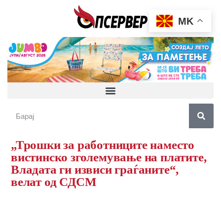
MK
„Трошки за работниците наместо
вистинско зголемување на платите,
Владата ги извиси граѓаните“,
велат од СДСМ