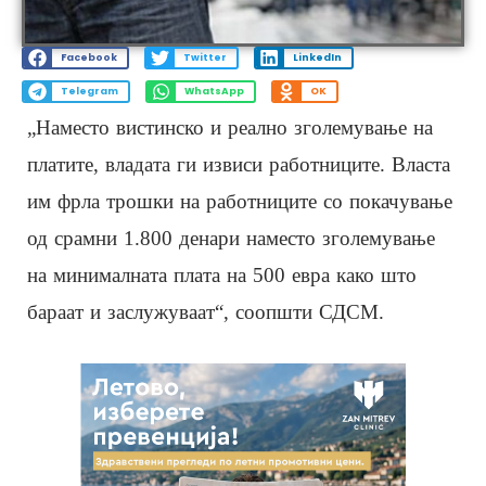
Facebook
Twitter
LinkedIn
Telegram
WhatsApp
OK
„Наместо вистинско и реално зголемување на
платите, владата ги извиси работниците. Власта
им фрла трошки на работниците со покачување
од срамни 1.800 денари наместо зголемување
на минималната плата на 500 евра како што
бараат и заслужуваат“, соопшти СДСМ.