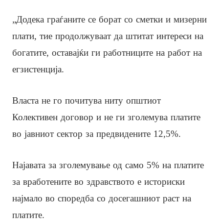
„Додека граѓаните се борат со сметки и мизерни
плати, тие продолжуваат да штитат интереси на
богатите, оставајќи ги работниците на работ на
егзистенција.
Власта не го почитува ниту општиот
Колективен договор и не ги зголемува платите
во јавниот сектор за предвидените 12,5%.
Најавата за зголемување од само 5% на платите
за вработените во здравството е историски
најмало во споредба со досегашниот раст на
платите.