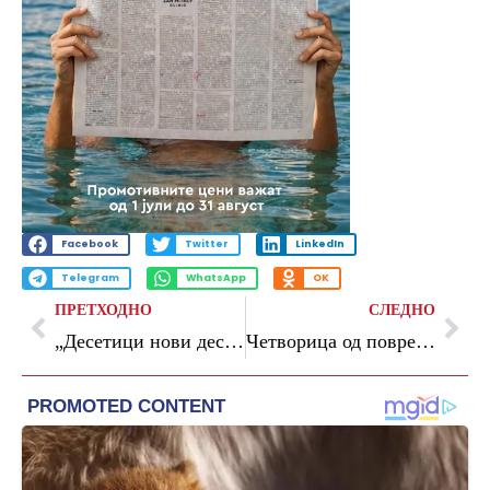
Facebook
Twitter
LinkedIn
Telegram
WhatsApp
OK
ПРЕТХОДНО
СЛЕДНО
„Десетици нови дестинации од двата домашни аеродроми и преговори за десетина нови авиолинии“, велат од ВМРО-ДПМНЕ
Четворица од повредените лица во пожарот во Кочани денеска се враќаат од странство