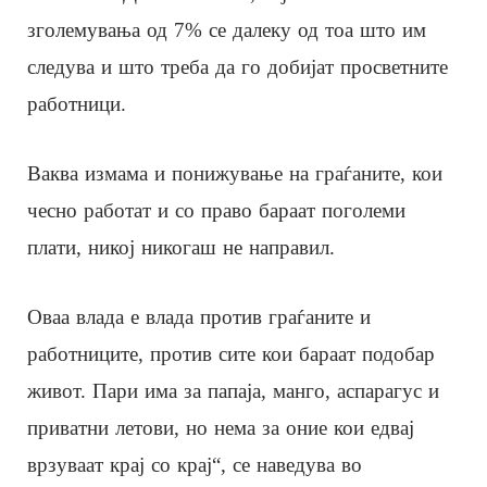
зголемувања од 7% се далеку од тоа што им
следува и што треба да го добијат просветните
работници.
Ваква измама и понижување на граѓаните, кои
чесно работат и со право бараат поголеми
плати, никој никогаш не направил.
Оваа влада е влада против граѓаните и
работниците, против сите кои бараат подобар
живот. Пари има за папаја, манго, аспарагус и
приватни летови, но нема за оние кои едвај
врзуваат крај со крај“, се наведува во