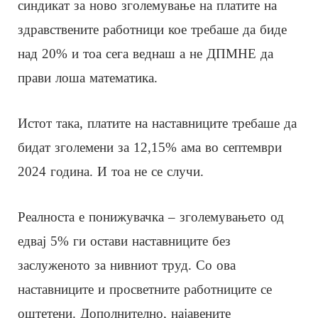
синдикат за ново зголемување на платите на
здравствените работници кое требаше да биде
над 20% и тоа сега веднаш а не ДПМНЕ да
прави лоша математика.
Истот така, платите на наставниците требаше да
бидат зголемени за 12,15% ама во септември
2024 година. И тоа не се случи.
Реалноста е понижувачка – зголемувањето од
едвај 5% ги остави наставниците без
заслуженото за нивниот труд. Со ова
наставниците и просветните работниците се
оштетени. Дополнително, најавените