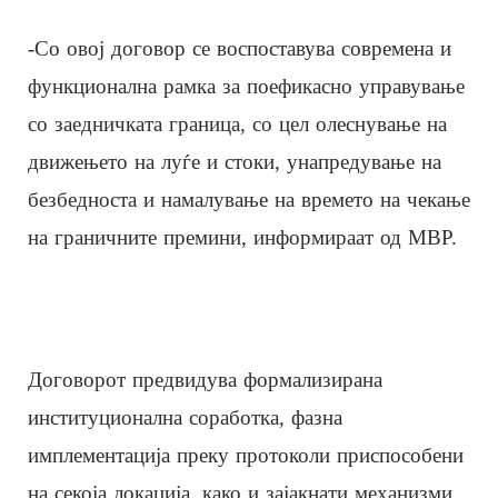
-Со овој договор се воспоставува современа и
функционална рамка за поефикасно управување
со заедничката граница, со цел олеснување на
движењето на луѓе и стоки, унапредување на
безбедноста и намалување на времето на чекање
на граничните премини, информираат од МВР.
Договорот предвидува формализирана
институционална соработка, фазна
имплементација преку протоколи приспособени
на секоја локација, како и зајакнати механизми