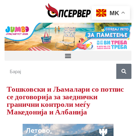
MK
Тошковски и Љамалари со потпис
се договорија за заеднички
гранични контроли меѓу
Македонија и Албанија