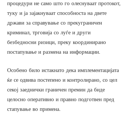
процедури не само што го олеснуваат протокот,
туку и ја зајакнуваат способноста на двете
држави за справување со прекуграничен
криминал, трговија со луѓе и други
безбедносни ризици, преку координирано
постапување и размена на информации.
Особено било истакнато дека имплементацијата
ќе се одвива постепено и контролирано, со цел
секој заеднички граничен премин да биде
целосно оперативно и правно подготвен пред
стапување во примена.