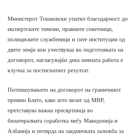
Министерот Тошковски упатил благодарност до
експертските тимови, правните советници,
полициските службеници и сите институции од
двете земји кои учествуваа во подготовката на
договорот, нагласувајќи дека нивната работа е
клучна за постигнатиот резултат.
Потпишувањето на договорот на граничниот
премин Блато, како што велат од МВР,
претставува важна пресвртница во
билатералната соработка меѓу Македонија и
Албанија и потврда на заедничката заложба за