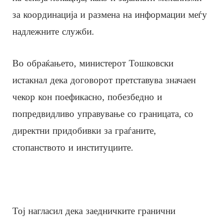
за координација и размена на информации меѓу
надлежните служби.
Во обраќањето, министерот Тошковски
истакнал дека договорот претставува значаен
чекор кон поефикасно, побезбедно и
попредвидливо управување со границата, со
директни придобивки за граѓаните,
стопанството и институциите.
Тој нагласил дека заедничките гранични