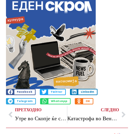
Facebook
Twitter
LinkedIn
Telegram
WhatsApp
OK
ПРЕТХОДНО
СЛЕДНО
Утре во Скопје ќе се прска против комарци
Катастрофа во Венецуела: Речиси 920 загинати, милиони луѓе погодени