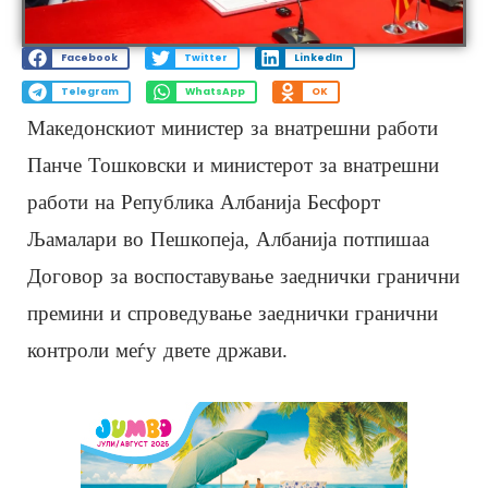
Facebook
Twitter
LinkedIn
Telegram
WhatsApp
OK
Македонскиот министер за внатрешни работи
Панче Тошковски и министерот за внатрешни
работи на Република Албанија Бесфорт
Љамалари во Пешкопеја, Албанија потпишаа
Договор за воспоставување заеднички гранични
премини и спроведување заеднички гранични
контроли меѓу двете држави.