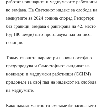
работат новинарите и медиумските работници
во земјава. На Светскиот индекс за слобода на
медиумите за 2024 година според Репортери
без граници, земјава е рангирана на 42. место
(од 180 земји) што претставува пад од шест
позиции.
Токму главните параметри на кои постојано
предупредува и Самостојниот синдикат на
новинари и медиумски работници (ССНМ)
придонеле за овој пад на индексот на слобода
на медиумите.
Како најалармантно го сметаме финасирањето