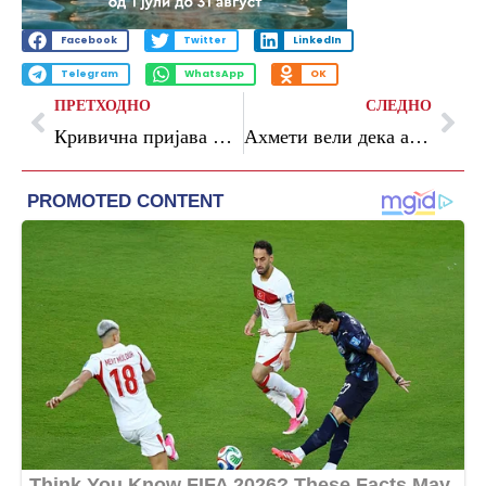
Facebook
Twitter
LinkedIn
Telegram
WhatsApp
OK
ПРЕТХОДНО
СЛЕДНО
Кривична пријава против полициски службеници од сообраќајна патрола во Скопје за „попречување на правдата“
Ахмети вели дека ако излезе на улица нема враќање назад, „Вреди“ со коментар дека улицата е на народот, а не на милионерите