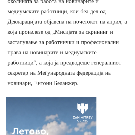
околината за работа на новинарите и
медиумските работници, кои беа дел од
Декларацијата објавена на почетокот на април, а
која произлезе од „Мисијата за скрининг и
застапување за работнички и професионални
права на новинарите и медиумските
работници“, а која ја предводеше генералниот
секретар на Меѓународната федерација на
новинари, Ентони Беланжер.