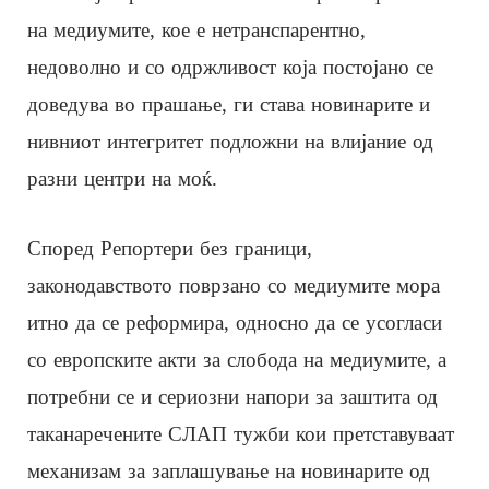
на медиумите, кое е нетранспарентно,
недоволно и со одржливост која постојано се
доведува во прашање, ги става новинарите и
нивниот интегритет подложни на влијание од
разни центри на моќ.
Според Репортери без граници,
законодавството поврзано со медиумите мора
итно да се реформира, односно да се усогласи
со европските акти за слобода на медиумите, а
потребни се и сериозни напори за заштита од
таканаречените СЛАП тужби кои претставуваат
механизам за заплашување на новинарите од