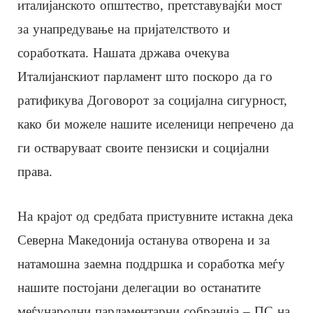
италијанското општество, претставувајќи мост
за унапредување на пријателството и
соработката. Нашата држава очекува
Италијанскиот парламент што поскоро да го
ратификува Договорот за социјална сигурност,
како би можеле нашите иселеници непречено да
ги остваруваат своите пензиски и социјални
права.
На крајот од средбата пристувните истакна дека
Северна Македонија останува отворена и за
натамошна заемна поддршка и соработка меѓу
нашите постојани делегации во останатите
меѓународни парламентарни собранија – ПС на