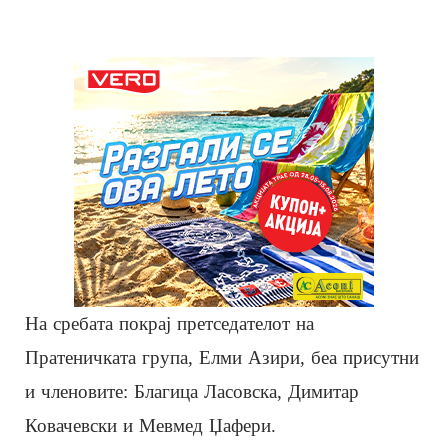
На сребата покрај претседателот на
Пратеничката група, Елми Азири, беа присутни
и членовите: Благица Ласовска, Димитар
Ковачевски и Мевмед Џафери.