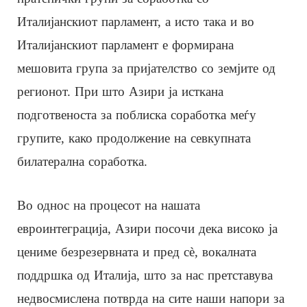
Италијанскиот парламент, а исто така и во
Италијанскиот парламент е формирана
мешовита група за пријателство со земјите од
регионот. При што Азири ја исткана
подготвеноста за поблиска соработка меѓу
групите, како продолжение на севкупната
билатерална соработка.
Во однос на процесот на нашата
евроинтеграција, Азири посочи дека високо ја
цениме безрезервната и пред сè, вокалната
поддршка од Италија, што за нас претставува
недвосмислена потврда на сите наши напори за