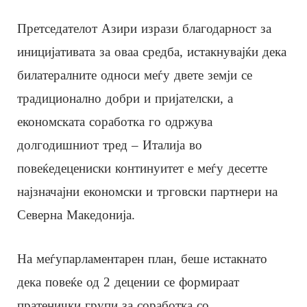
Претседателот Азири изрази благодарност за
иницијативата за оваа средба, истакнувајќи дека
билатералните односи меѓу двете земји се
традиционално добри и пријателски, а
економската соработка го одржува
долгодишниот тред – Италија во
повеќедецениски континуитет е меѓу десетте
најзначајни економски и трговски партнери на
Северна Македонија.
На меѓупарламентарен план, беше истакнато
дека повеќе од 2 децении се формираат
пратенички групи за соработка со