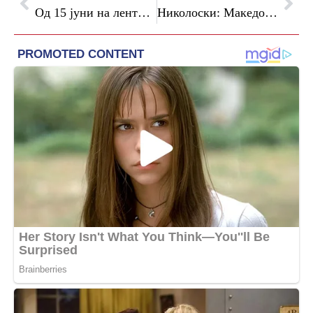
Од 15 јуни на лентите означени со MTAG на патарините нема да може да се користи MCard
Николоски: Македонија и Хрватска влегуваат во нова фаза на соработка на економско, транспортно и инфраструктурно поврзување