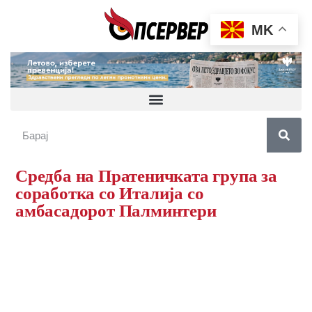
MK
Средба на Пратеничката група за
соработка со Италија со
амбасадорот Палминтери