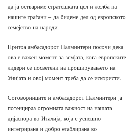
да ја оствариме стратешката цел и желба на
нашите граѓани – да бидеме дел од европското
семејство на народи.
Притоа амбасадорот Палминтери посочи дека
ова е важен момент за земјата, кога европските
лидери се посветени на проширувањето на
Унијата и овој момент треба да се искористи.
Соговорниците и амбасадорот Палминтери ја
потенцираа огромната важност на нашата
дијаспора во Италија, која е успешно
интегрирана и добро етаблирана во