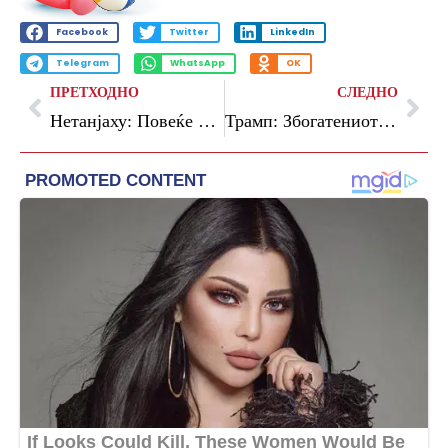
Facebook
Twitter
LinkedIn
Telegram
WhatsApp
OK
ПРЕТХОДНО
СЛЕДНО
Нетанјаху: Повеќе немам влијание врз Трамп кога станува збор за Иран
Трамп: Збогатениот ураниум на Иран ќе биде уништен или испратен во САД