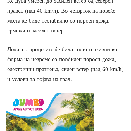
Ќе дува умерен до засилен ветер од северен
правец (над 40 km/h). Во четврток на повеќе
места ќе биде нестабилно со пороен дожд,
грмежи и засилен ветер.
Локално процесите ќе бидат поинтензивни во
форма на невреме со пообилен пороен дожд,
електрични празнења, силен ветер (над 60 km/h)
и услови за појава на град.