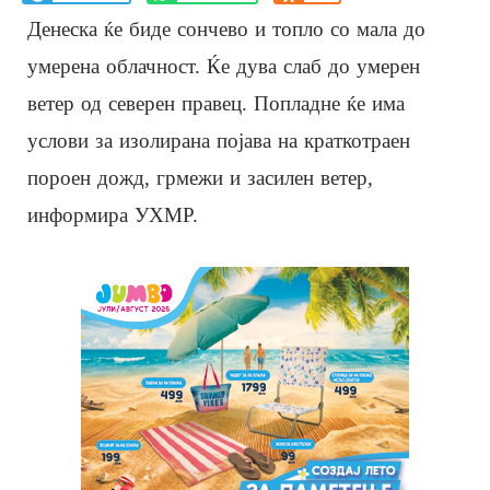
Денеска ќе биде сончево и топло со мала до
умерена облачност. Ќе дува слаб до умерен
ветер од северен правец. Попладне ќе има
услови за изолирана појава на краткотраен
пороен дожд, грмежи и засилен ветер,
информира УХМР.