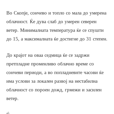
Во Скопје, сончево и топло со мала до умерена
облачност. Ќе дува слаб до умерен северен
ветер. Минималната температура ќе се спушти
до 15, а максималната ќе достигне до 31 степен.
До крајот на оваа седмица ќе се задржи
претпладне променливо облачно време со
сончеви периоди, а во попладневнте часови ќе
има услови за локален развој на нестабилна
облачност со пороен дожд, грмежи и засилен
ветер.