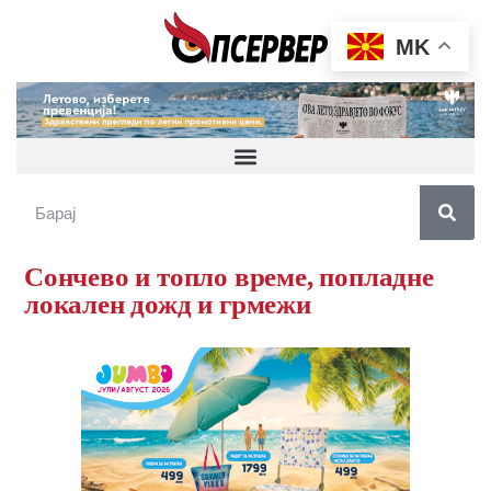
MK
Сончево и топло време, попладне
локален дожд и грмежи