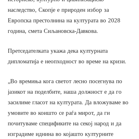
наследство, Скопје е природен избор за
Европска престолнина на културата во 2028
година, смета Сиљановска-Давкова.
Претседателката укажа дека културната
дипломатија е неопходност во време на кризи.
„Во времиња кога светот лесно посегнува по
јазикот на поделбите, наша должност е да го
засилиме гласот на културата. Да вложуваме во
умовите во коишто се раѓа мирот, да ги
почитуваме спецификите на секој народ и да
изградиме иднина во којашто културните