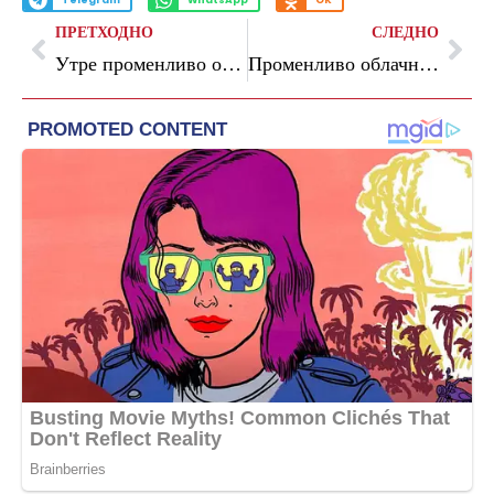
Telegram
WhatsApp
OK
ПРЕТХОДНО
СЛЕДНО
Утре променливо облачно со сончеви периоди
Променливо облачно со сончеви периоди со температури до 32 степени