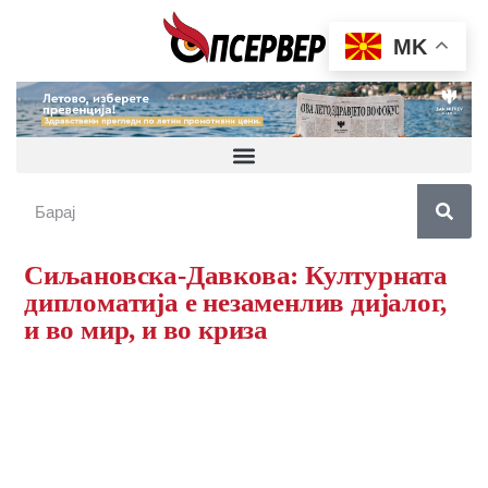
MK
Сиљановска-Давкова: Културната
дипломатија е незаменлив дијалог,
и во мир, и во криза