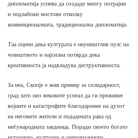
дипломатија успева да создаде многу потрајни
и подлабоки мостови отколку
конвенционалната, традиционална дипломатија.
Таа оцени дека културата е неуништлив пулс на
човештвото и најсилна потврда дека
креативноста ја надвладува деструктивноста.
За неа, Скопје е жив пример за солидарност,
град што низ вековите успеал да ги преживее
војните и катастрофите благодарение на духот
на неговите жители и подадената рака од
меѓународната заедница. Поради своето богато
историско, културно и цивилизациско