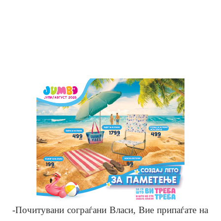
-Почитувани сограѓани Власи, Вие припаѓате на