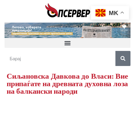
MK
Сиљановска Давкова до Власи: Вие
припаѓате на древната духовна лоза
на балкански народи