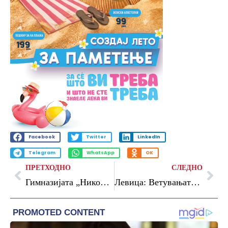
Facebook
Twitter
LinkedIn
Telegram
WhatsApp
OK
ПРЕТХОДНО
СЛЕДНО
Гимназијата „Никола Карев“ се прости од загинатите Адам, Марко и Петар
Левица: Ветувањата за нови автобуси останаа само празни зборови