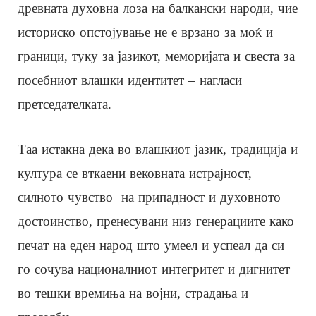
древната духовна лоза на балкански народи, чие
историско опстојување не е врзано за моќ и
граници, туку за јазикот, меморијата и свеста за
посебниот влашки идентитет – нагласи
претседателката.
Таа истакна дека во влашкиот јазик, традиција и
култура се вткаени вековната истрајност,
силното чувство на припадност и духовното
достоинство, пренесувани низ генерациите како
печат на еден народ што умеел и успеал да си
го сочува националниот интегритет и дигнитет
во тешки времиња на војни, страдања и