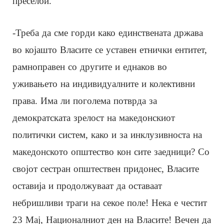
преселби.
-Треба да сме горди како единствената држава
во којашто Власите се уставен етнички ентитет,
рамноправен со другите и еднаков во
уживањето на индивидуалните и колективни
права. Има ли поголема потврда за
демократската зрелост на македонскиот
политички систем, како и за инклузивноста на
македонското општество кон сите заедници? Со
својот сестран општествен придонес, Власите
оставија и продолжуваат да оставаат
небришливи траги на секое поле! Нека е честит
23 Мај, Националниот ден на Власите! Вечен да