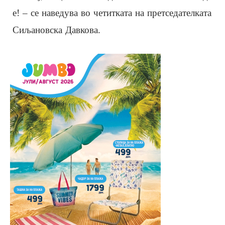
е! – се наведува во четитката на претседателката
Сиљановска Давкова.