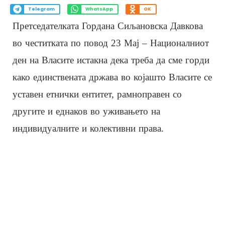
Telegram
WhatsApp
OK
Претседателката Гордана Сиљановска Давкова
во честитката по повод 23 Мај – Националниот
ден на Власите истакна дека треба да сме горди
како единствената држава во којашто Власите се
уставен етнички ентитет, рамноправен со
другите и еднаков во уживањето на
индивидуалните и колективни права.