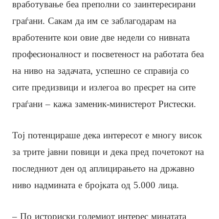
вработување беа преполни со заинтересирани
граѓани. Сакам да им се заблагодарам на
вработените кои овие две недели со нивната
професионалност и посветеност на работата беа
на ниво на задачата, успешно се справија со
сите предизвици и излегоа во пресрет на сите
граѓани – кажа заменик-министерот Ристески.
Тој потенцираше дека интересот е многу висок
за трите јавни повици и дека пред почетокот на
последниот ден од аплицирањето на државно
ниво надмината е бројката од 5.000 лица.
– По историски големиот интерес минатата