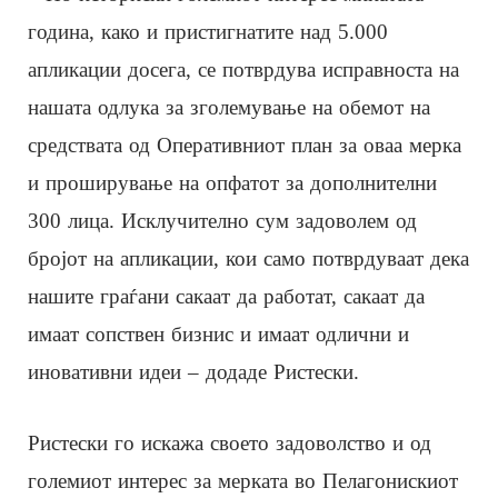
година, како и пристигнатите над 5.000
апликации досега, се потврдува исправноста на
нашата одлука за зголемување на обемот на
средствата од Оперативниот план за оваа мерка
и проширување на опфатот за дополнителни
300 лица. Исклучително сум задоволем од
бројот на апликации, кои само потврдуваат дека
нашите граѓани сакаат да работат, сакаат да
имаат сопствен бизнис и имаат одлични и
иновативни идеи – додаде Ристески.
Ристески го искажа своето задоволство и од
големиот интерес за мерката во Пелагонискиот