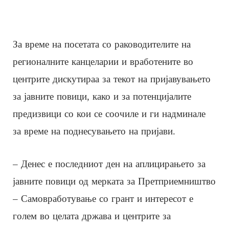
За време на посетата со раководителите на
регионалните канцеларии и вработените во
центрите дискутираа за текот на пријавувањето
за јавните повици, како и за потенцијалите
предизвици со кои се соочиле и ги надминале
за време на поднесувањето на пријави.
– Денес е последниот ден на аплицирањето за
јавните повици од мерката за Претприемништво
– Самовработување со грант и интересот е
голем во целата држава и центрите за