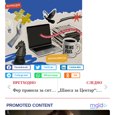
Facebook
Twitter
LinkedIn
Telegram
WhatsApp
OK
ПРЕТХОДНО
СЛЕДНО
Фер правила за сите – предуслов за модерен и одржлив систем за управување со отпадот
„Шанса за Центар“: Десетици крупни градби се планираат на стрмен терен на Водно