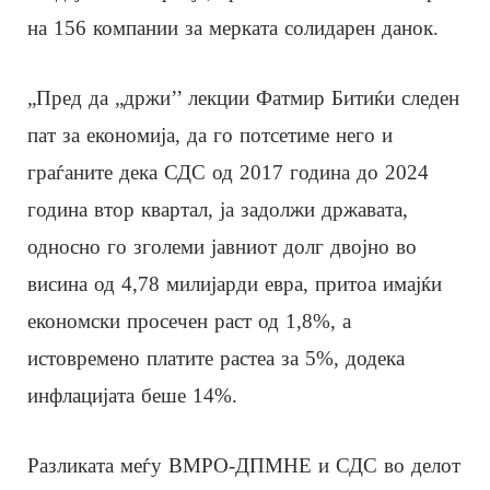
на 156 компании за мерката солидарен данок.
„Пред да „држи’’ лекции Фатмир Битиќи следен
пат за економија, да го потсетиме него и
граѓаните дека СДС од 2017 година до 2024
година втор квартал, ја задолжи државата,
односно го зголеми јавниот долг двојно во
висина од 4,78 милијарди евра, притоа имајќи
економски просечен раст од 1,8%, а
истовремено платите растеа за 5%, додека
инфлацијата беше 14%.
Разликата меѓу ВМРО-ДПМНЕ и СДС во делот