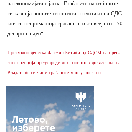
на економијата е јасна. Граѓаните на изборите
ги казнија лошите економски политики на СДС
кои ги осиромашија граѓаните и живееја со 150
денари на ден“.
Претходно денеска Фатмир Битиќи од СДСМ на прес-
конференција предупреди дека новото задолжување на
Владата ќе ги чини граѓаните многу поскапо.