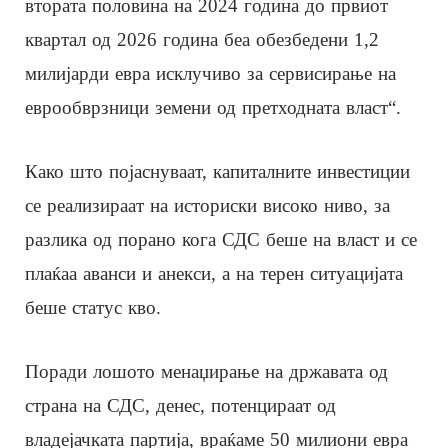
втората половина на 2024 година до првиот
квартал од 2026 година беа обезбедени 1,2
милијарди евра исклучиво за сервисирање на
еврообврзници земени од претходната власт“.
Како што појаснуваат, капиталните инвестиции
се реализираат на историски високо ниво, за
разлика од порано кога СДС беше на власт и се
плаќаа аванси и анекси, а на терен ситуацијата
беше статус кво.
Поради лошото менаџирање на државата од
страна на СДС, денес, потенцираат од
владејачката партија, враќаме 50 милиони евра