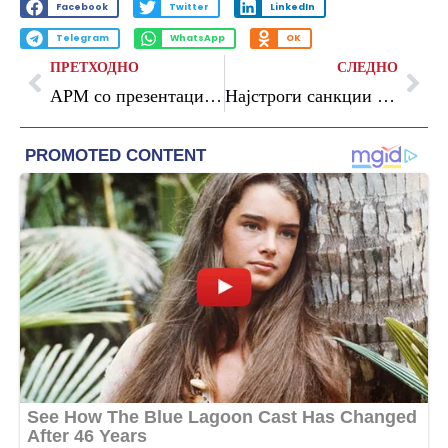
Facebook
Twitter
LinkedIn
Telegram
WhatsApp
OK
ПРЕТХОДНО
СЛЕДНО
АРМ со презентација на воена опрема, возила и способности на единиците во четврток во Штип
Најстроги санкции по свлечиштето на „Теодосиј Гологанов“, нема толеранција за несовесни инвеститори, најави Герасимовски