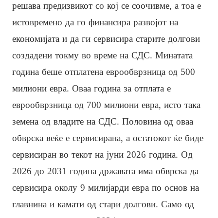
решава предизвикот со кој се соочивме, а тоа е
истовремено да го финансира развојот на
економијата и да ги сервисира старите долгови
создадени токму во време на СДС. Минатата
година беше отплатена еврообврзница од 500
милиони евра. Оваа година за отплата е
еврообврзница од 700 милиони евра, исто така
земена од владите на СДС. Половина од оваа
обврска веќе е сервисирана, а остатокот ќе биде
сервисиран во текот на јуни 2026 година. Од
2026 до 2031 година државата има обврска да
сервисира околу 9 милијарди евра по основ на
главнина и камати од стари долгови. Само од