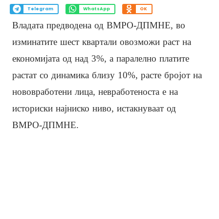
Telegram
WhatsApp
OK
Владата предводена од ВМРО-ДПМНЕ, во
изминатите шест квартали овозможи раст на
економијата од над 3%, а паралелно платите
растат со динамика близу 10%, расте бројот на
нововработени лица, невработеноста е на
историски најниско ниво, истакнуваат од
ВМРО-ДПМНЕ.