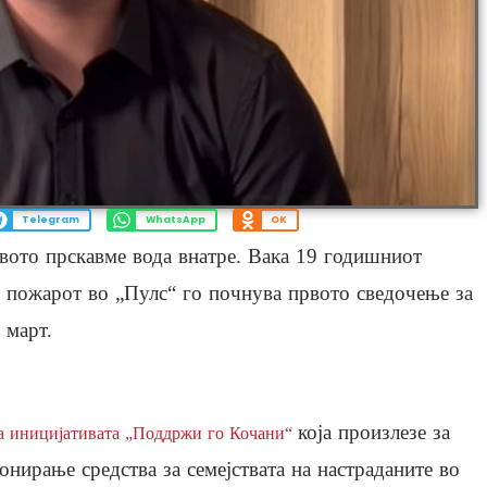
Telegram
WhatsApp
OK
вото прскавме вода внатре. Вака 19 годишниот
о пожарот во „Пулс“ го почнува првото сведочење за
 март.
која произлезе за
а иницијативата „Поддржи го Кочани“
онирање средства за семејствата на настраданите во