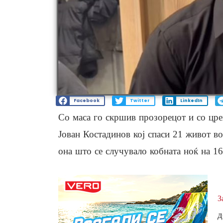
Facebook
Twitter
LinkedIn
Со маса го скршив прозорецот и со цре
Јован Костадинов кој спаси 21 живот в
она што се случувало кобната ноќ на 16
З
д