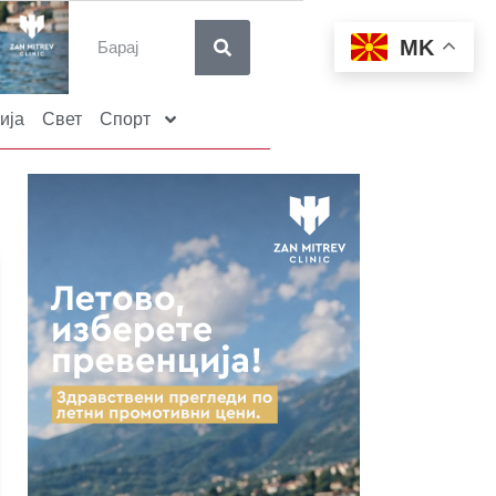
MK
ија
Свет
Спорт