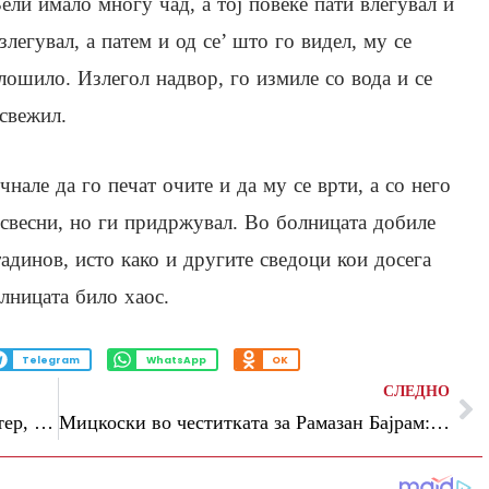
ели имало многу чад, а тој повеќе пати влегувал и
злегувал, а патем и од се’ што го видел, му се
лошило. Излегол надвор, го измиле со вода и се
свежил.
нале да го печат очите и да му се врти, а со него
 свесни, но ги придржувал. Во болницата добиле
адинов, исто како и другите сведоци кои досега
олницата било хаос.
Telegram
WhatsApp
OK
СЛЕДНО
Попладнево пороен дожд, грмежи и ветер, најавија метеоролозите
Mицкоски во честитката за Рамазан Бајрам: „Сите заедно мораме да го смениме системот“