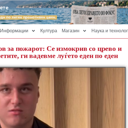
Информации
Култура
Магазин
Наука и технолог
в за пожарот: Се измокрив со црево и
етите, ги вадевме луѓето еден по еден