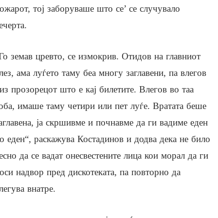
ожарот, тој заборуваше што се’ се случувало
ечерта.
Го земав цревто, се измокрив. Отидов на главниот
лез, ама луѓето таму беа многу заглавени, па влегов
из прозорецот што е кај билетите. Влегов во таа
оба, имаше таму четири или пет луѓе. Вратата беше
аглавена, ја скршивме и почнавме да ги вадиме еден
о еден“, раскажува Костадинов и додва дека не било
есно да се вадат онесвестените лица кои морал да ги
оси надвор пред дискотеката, па повторно да
легува внатре.