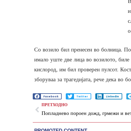
В
и
с
о
Со возило бил пренесен во болница. Поч
имало уште две лица во возилото, биле
кислород, им бил проверен пулсот. Кост
зборуваа за трагедијата, рече дека во б
Facebook
Twitter
LinkedIn
ПРЕТХОДНО