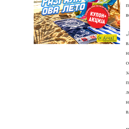
п
в
„
в
н
с
з
п
л
н
в