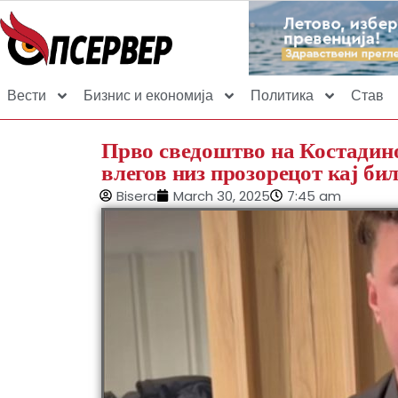
Вести
Бизнис и економија
Политика
Став
Прво сведоштво на Костадино
влегов низ прозорецот кај бил
Bisera
March 30, 2025
7:45 am