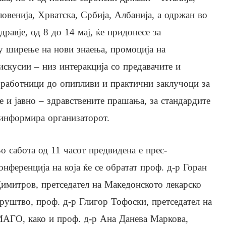
ловенија, Хрватска, Србија, Албанија, а одржан во
дравје, од 8 до 14 мај, ќе придонесе за
у ширење на нови знаења, промоција на
искусии – низ интеракција со предавачите и
е работници до опипливи и практични заклучоци за
 и јавно – здравствените прашања, за стандардите
 информира организаторот.
о сабота од 11 часот предвидена е прес-
онференција на која ќе се обратат проф. д-р Горан
имитров, претседател на Македонското лекарско
руштво, проф. д-р Глигор Тофоски, претседател на
АГО, како и проф. д-р Ана Данева Маркова,