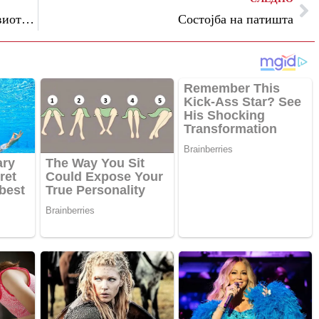
Законите за коридорите го поминаа првиот собраниски филтер
Состојба на патишта