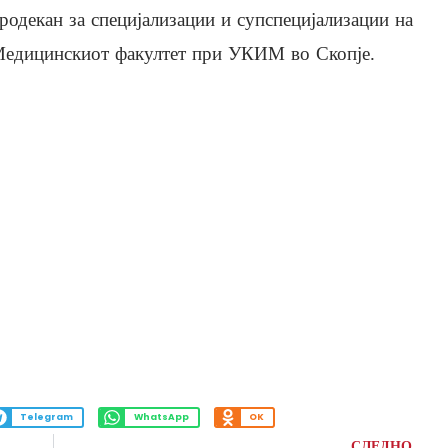
родекан за специјализации и супспецијализации на
едицинскиот факултет при УКИМ во Скопје.
Telegram
WhatsApp
OK
СЛЕДНО