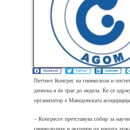
Facebook
Twitter
LinkedIn
Петтиот Конгрес на гинеколози и опст
денеска и ќе трае до недела. Ќе се одр
организатор е Македонската асоцијациј
– Конгресот претставува собир за научн
гинеколозите и акушери од нашата држа