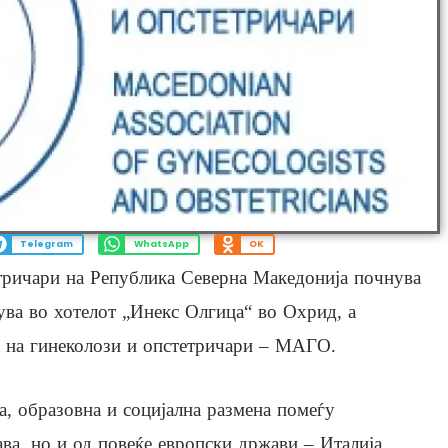
Telegram
WhatsApp
OK
етричари на Република Северна Македонија почнува
жува во хотелот „Инекс Олгица“ во Охрид, а
а на гинеколози и опстетричари – МАГО.
а, образовна и социјална размена помеѓу
ва, но и од повеќе европски држави – Италија,