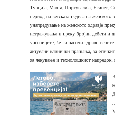
Турција, Малта, Португалија, Египет, С
период на ветската недела на женското з
унапредување на женското здравје прек
истражувања и преку бројни дебати и д
учесниците, ќе ги насочи здравственит
актуелни клинички прашања, за етичките
за лекување и технолошкиот напредок,
В
к
Д
д
М