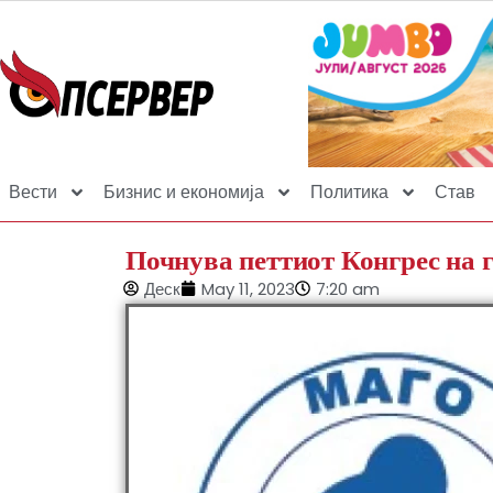
Вести
Бизнис и економија
Политика
Став
Почнува петтиот Конгрес на 
Деск
May 11, 2023
7:20 am