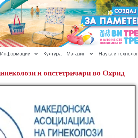
Информации
Култура
Магазин
Наука и технолог
гинеколози и опстетричари во Охрид