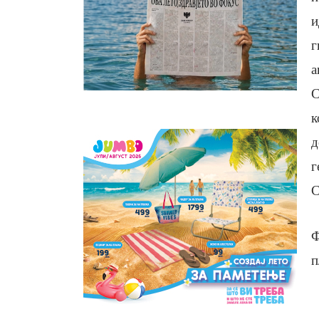
и
г
а
С
к
д
г
С
Ф
п