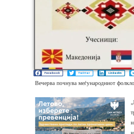
Facebook
Twitter
LinkedIn
Вечерва почнува меѓународниот фолкло
„
т
н
и