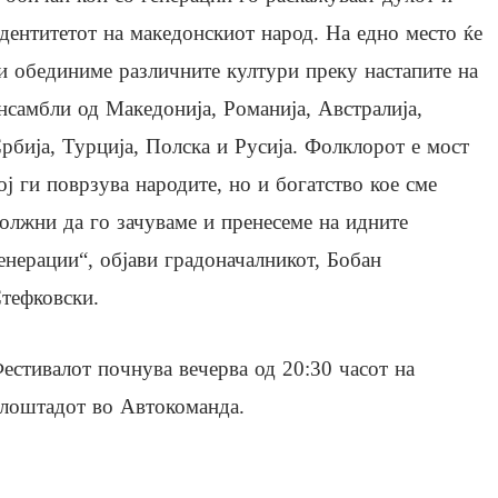
дентитетот на македонскиот народ. На едно место ќе
и обединиме различните култури преку настапите на
нсамбли од Македонија, Романија, Австралија,
рбија, Турција, Полска и Русија. Фолклорот е мост
ој ги поврзува народите, но и богатство кое сме
олжни да го зачуваме и пренесеме на идните
енерации“, објави градоначалникот, Бобан
тефковски.
естивалот почнува вечерва од 20:30 часот на
лоштадот во Автокоманда.