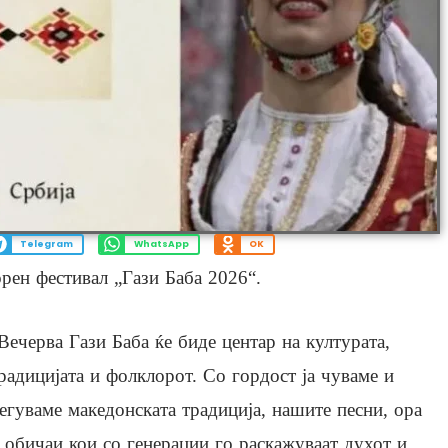
Telegram
WhatsApp
OK
рен фестивал „Гази Баба 2026“.
Вечерва Гази Баба ќе биде центар на културата,
радицијата и фолклорот. Со гордост ја чуваме и
егуваме македонската традиција, нашите песни, ора
 обичаи кои со генерации го раскажуваат духот и