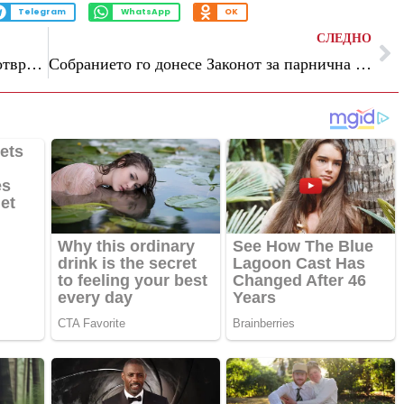
Telegram
WhatsApp
OK
СЛЕДНО
Милошоски: Европската комисија ја потврди Македонија како лидер во реформите, СДС да не ги блокира законите
Собранието го донесе Законот за парнична постапка