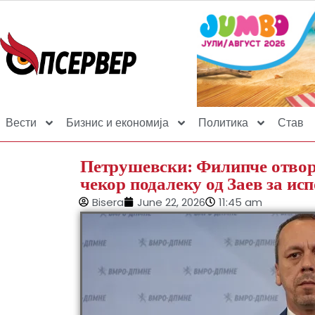
Вести
Бизнис и економија
Политика
Став
Петрушевски: Филипче отворе
чекор подалеку од Заев за и
Bisera
June 22, 2026
11:45 am