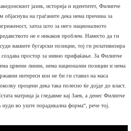
акедонскиот јазик, историја и идентитет, Филипче
м објаснува на граѓаните дека нема причина за
агриженост, затоа што за него националното
редавството не е никаков проблем. Наместо да ги
суди ваквите бугарски позиции, тој ги релативизира
 создава простор за нивно прифаќање. За Филипче
ема црвени линии, нема национални позиции и нема
ржавни интереси кои не би ги ставил на маса
околку процени дека така полесно ќе дојде до власт.
стата матрица ја гледавме кај Заев, а денес Филипче
а нуди во уште порадикална форма“, рече тој.