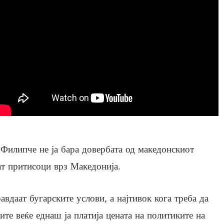
Филипче не ја бара довербата од македонскиот
ат притисоци врз Македонија.
равдаат бугарските услови, а најтивок кога треба да
ите веќе еднаш ја платија цената на политиките на