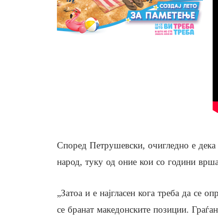
Според Петрушевски, очигледно е дека 
народ, туку од оние кои со години врш
„Затоа и е најгласен кога треба да се оп
се бранат македонските позиции. Граѓан