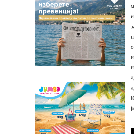
м
и
з
п
о
и
н
д
д
И
ј