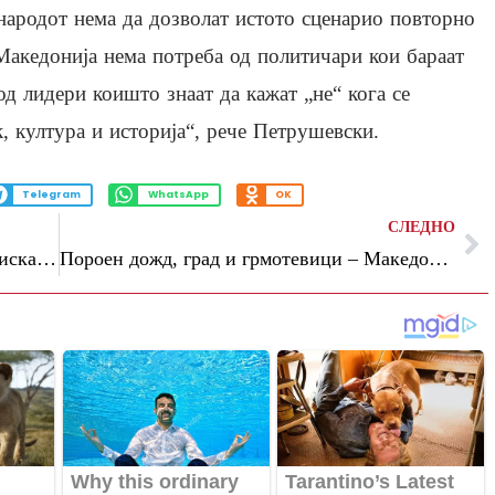
родот нема да дозволат истото сценарио повторно
Македонија нема потреба од политичари кои бараат
од лидери коишто знаат да кажат „не“ кога се
к, култура и историја“, рече Петрушевски.
Telegram
WhatsApp
OK
СЛЕДНО
Перински од Петровец: Покрај финансиска, општините добиваат и стручна поддршка
Пороен дожд, град и грмотевици – Македонија од утре под влијание на циклон