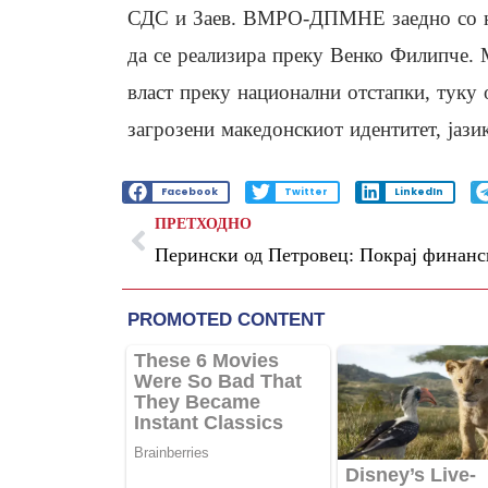
СДС и Заев. ВМРО-ДПМНЕ заедно со на
да се реализира преку Венко Филипче. 
власт преку национални отстапки, туку 
загрозени македонскиот идентитет, јази
Facebook
Twitter
LinkedIn
ПРЕТХОДНО