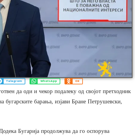
Telegram
WhatsApp
OK
отвен да оди и чекор подалеку од својот претходник
на бугарските барања, изјави Бране Петрушевски,
Додека Бугарија продолжува да го оспорува