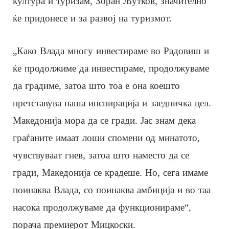
култура и туризам, Зоран Љутков, значително
ќе придонесе и за развој на туризмот.
„Како Влада многу инвестираме во Радовиш и
ќе продолжиме да инвестираме, продолжуваме
да градиме, затоа што тоа е она коешто
претставува наша инспирација и заедничка цел.
Македонија мора да се гради. Јас знам дека
граѓаните имаат лоши спомени од минатото,
чувствуваат гнев, затоа што наместо да се
гради, Македонија се крадеше. Но, сега имаме
поинаква Влада, со поинаква амбиција и во таа
насока продолжуваме да функционираме“,
порача премиерот Мицкоски.