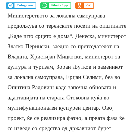
Telegram
WhatsApp
OK
Министерството за локална самоуправа
продолжува со теренските посети на општините
„Каде што срцето е дома“. Денеска, министерот
Златко Перински, заедно со претседателот на
Владата, Христијан Мицкоски, министерот за
култура и туризам, Зоран Љутков и заменикот
за локална самоуправа, Ерџан Селими, беа во
Општина Радовиш каде започна обновата и
адаптацијата на старата Стоковна куќа во
мултифункционален културен центар. Овој
проект, ќе се реализира фазно, а првата фаза ќе
се изведе со средства од државниот буџет