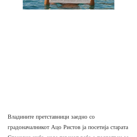
Владините претставници заедно со
градоначалникот Ацо Ристов ја посетија старата