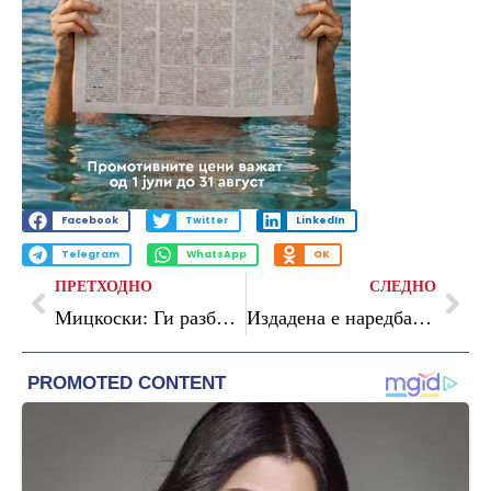
Facebook
Twitter
LinkedIn
Telegram
WhatsApp
OK
ПРЕТХОДНО
СЛЕДНО
Мицкоски: Ги разбирам граѓаните кои сакаат да го изразат револот на протест, но немам оправдување за политичките глодари
Издадена е наредба за обдукција на телата на двајцата починати во Волково, оружјето ќе биде предмет на вештачење