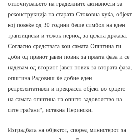
отпочнувањето на градежните активности за
реконструкција на старата Стоковна куќа, објект
кој повеќе од 30 години беше симбол на еден
транзициски и тежок период за целата држава.
Согласно средствата кои самата Општина ги
доби од првиот јавен повик за првата фаза и се
надевам од вториот јавен повик за втората фаза,
општина Радовиш ќе добие еден
репрезентативен и прекрасен објект во срцето
на самата општина на општо задоволство на
сите граѓани“, истакна Перински.
Изградбата на објектот, според министерот за