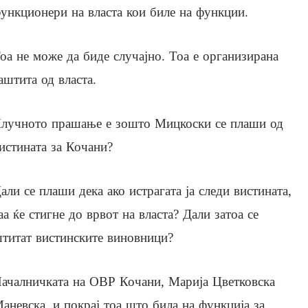
ункционери на власта кои биле на функции.
оа не може да биде случајно. Тоа е организирана
аштита од власта.
лучното прашање е зошто Мицкоски се плаши од
истината за Кочани?
али се плаши дека ако истрагата ја следи вистината,
аа ќе стигне до врвот на власта? Дали затоа се
титат вистинските виновници?
ачалничката на ОВР Кочани, Марија Цветковска
аневска, и покрај тоа што била на функција за