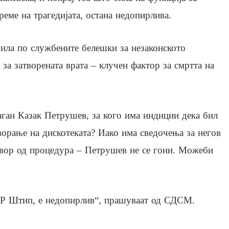
реме на трагедијата, остана недопирлива.
пила по службените белешки за незаконското
за затворената врата – клучен фактор за смртта на
ган Казак Петрушев, за кого има индиции дека бил
ворање на дискотеката? Иако има сведочења за негов
двор од процедура – Петрушев не се гони. Можеби
ВР Штип, е недопирлив“, прашуваат од СДСМ.