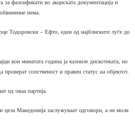
а за фалсификати во акциската документација и
 обвинение нема.
рце Тодоровски – Ефто, еден од најблиските луѓе до
јци кои минатата година ја казниле дискотеката, но
а проверат сопственост и правен статус на објектот.
ат од оваа партија.
и цела Македонија заслужуваат одговори, а не молк