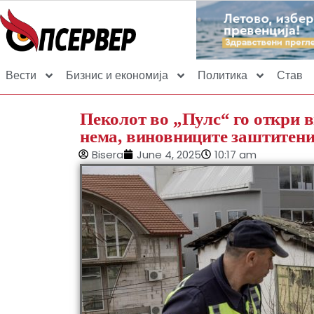
Вести
Бизнис и економија
Политика
Став
Пеколот во „Пулс“ го откри в
нема, виновниците заштитен
Bisera
June 4, 2025
10:17 am