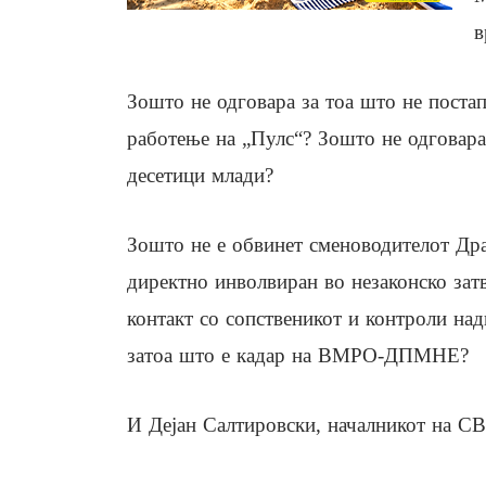
в
Зошто не одговара за тоа што не поста
работење на „Пулс“? Зошто не одговара 
десетици млади?
Зошто не е обвинет сменоводителот Дра
директно инволвиран во незаконско зат
контакт со сопственикот и контроли на
затоа што е кадар на ВМРО-ДПМНЕ?
И Дејан Салтировски, началникот на С