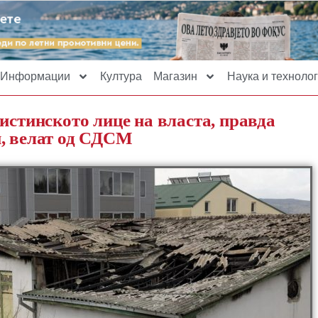
Информации
Култура
Магазин
Наука и технолог
истинското лице на власта, правда
и, велат од СДСМ