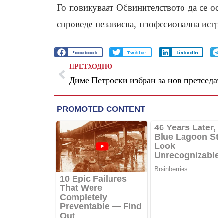
Го повикуваат Обвинителството да се о
спроведе независна, професионална истр
Facebook
Twitter
LinkedIn
ПРЕТХОДНО