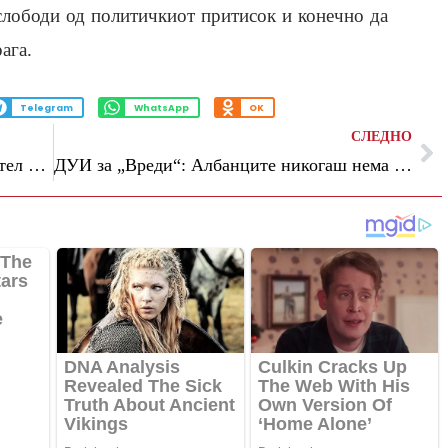
слободи од политичкиот притисок и конечно да
ага.
Telegram
WhatsApp
OK
СЛЕДНО
Диме Петроски избран за нов претседател на Македонската асоцијација за рударство
ДУИ за „Вреди“: Албанците никогаш нема да прифатат нивниот глас да се замени со луѓе покорени од страв од кривична одговорност