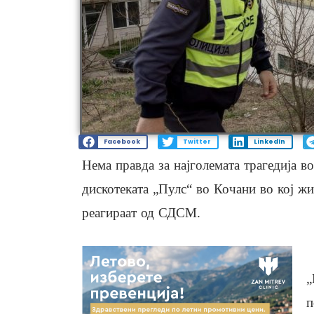
Facebook
Twitter
LinkedIn
Нема правда за најголемата трагедија в
дискотеката „Пулс“ во Кочани во кој жи
реагираат од СДСМ.
„
п