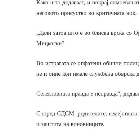
Како што додаваат, и покрај сомневањат
неговото присуство во критичната ноќ,
„Дали затоа што е во блиска врска со О
Мицкоски?
Во истрагата се опфатени обични полица
не и оние кои имале службена обврска д
Селективната правда е неправда“, додава
Според СДСМ, родителите, семејствата 
и заштита на виновниците.