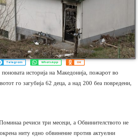
Telegram
WhatsApp
OK
о поновата историја на Македонија, пожарот во
вотот го загубија 62 деца, а над 200 беа повредени,
Поминаа речиси три месеци, а Обвинителството не
окрена ниту едно обвинение против актуелни