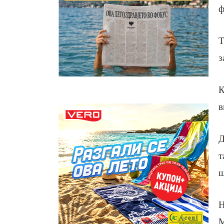
ф
Т
з
К
в
Д
т
ш
Н
М