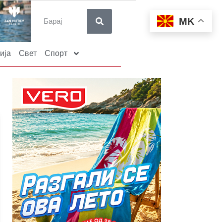
MK
ија
Свет
Спорт