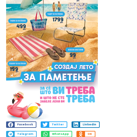
Facebook
Twitter
LinkedIn
Telegram
WhatsApp
OK