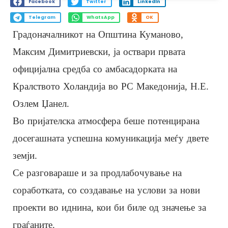
Facebook
Twitter
LinkedIn
Telegram
WhatsApp
OK
Градоначалникот на Општина Куманово,
Максим Димитриевски, ја оствари првата
официјална средба со амбасадорката на
Кралството Холандија во РС Македонија, Н.Е.
Озлем Џанел.
Во пријателска атмосфера беше потенцирана
досегашната успешна комуникација меѓу двете
земји.
Се разговараше и за продлабочување на
соработката, со создавање на услови за нови
проекти во иднина, кои би биле од значење за
граѓаните.