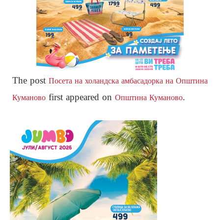
The post
Посета на холандска амбасадорка на Општина
first appeared on
.
Куманово
Општина Куманово