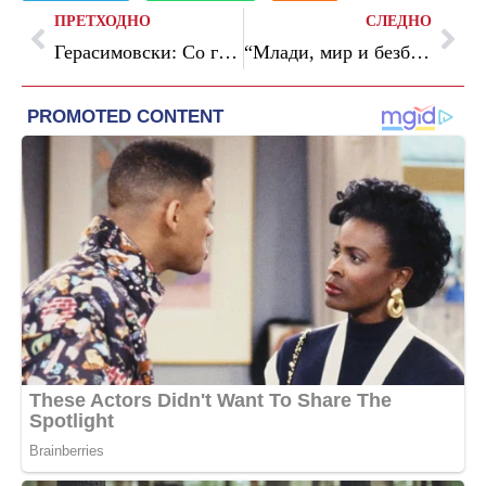
ПРЕТХОДНО
СЛЕДНО
Герасимовски: Со граѓаните креираме буџет за подобра патна инфраструктура, современа спортска сала, нови паркинг места
“Млади, мир и безбедност: поврзување на заедниците и зајакнување на стабилноста” – конференција