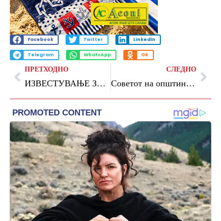
Facebook
Twitter
LinkedIn
Telegram
WhatsApp
OK
ПРЕТХОДНО
СЛЕДНО
ИЗВЕСТУВАЊЕ ЗА КОРИСНИЦИТЕ НА СРЕДСТВА ОД ПРОГРАМАТА ЗА КУЛТУРА ЗА 2025
Советот на општина Струмица ја одржа 47-та седница и усвои важни одлуки за развој, буџет и образование