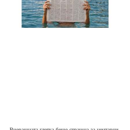
„Вчерашната глетка беше страшна за центарци,