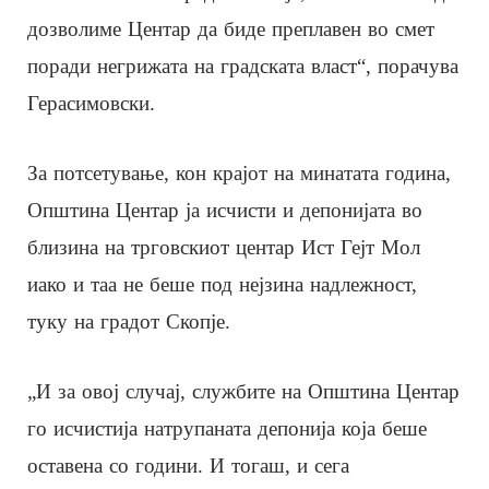
дозволиме Центар да биде преплавен во смет
поради негрижата на градската власт“, порачува
Герасимовски.
За потсетување, кон крајот на минатата година,
Општина Центар ја исчисти и депонијата во
близина на трговскиот центар Ист Гејт Мол
иако и таа не беше под нејзина надлежност,
туку на градот Скопје.
„И за овој случај, службите на Општина Центар
го исчистија натрупаната депонија која беше
оставена со години. И тогаш, и сега