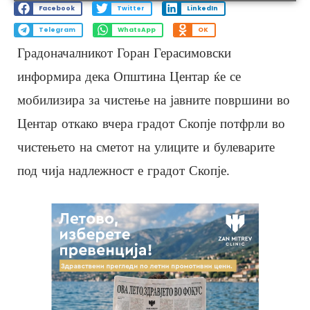
Facebook
Twitter
LinkedIn
Telegram
WhatsApp
OK
Градоначалникот Горан Герасимовски
информира дека Општина Центар ќе се
мобилизира за чистење на јавните површини во
Центар откако вчера градот Скопје потфрли во
чистењето на сметот на улиците и булеварите
под чија надлежност е градот Скопје.