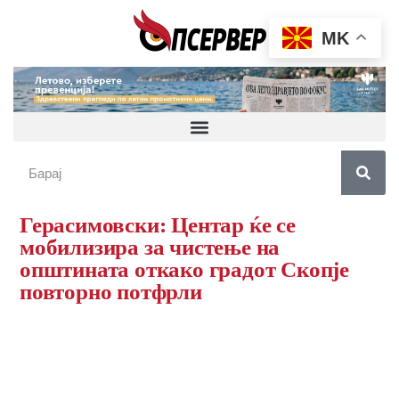
MK
Герасимовски: Центар ќе се
мобилизира за чистење на
општината откако градот Скопје
повторно потфрли