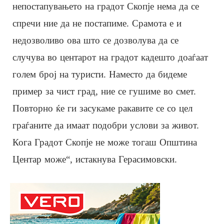
непостапувањето на градот Скопје нема да се
спречи ние да не постапиме. Срамота е и
недозволиво ова што се дозволува да се
случува во центарот на градот кадешто доаѓаат
голем број на туристи. Наместо да бидеме
пример за чист град, ние се гушиме во смет.
Повторно ќе ги засукаме ракавите се со цел
граѓаните да имаат подобри услови за живот.
Кога Градот Скопје не може тогаш Општина
Центар може“, истакнува Герасимовски.