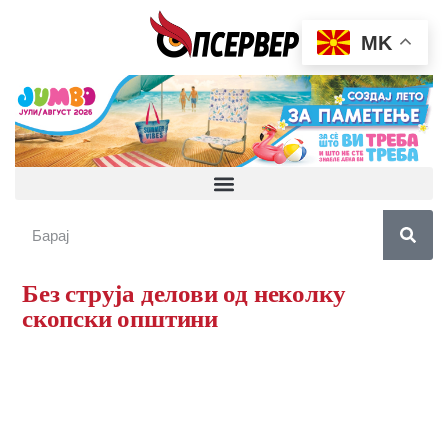
MK
Без струја делови од неколку
скопски општини