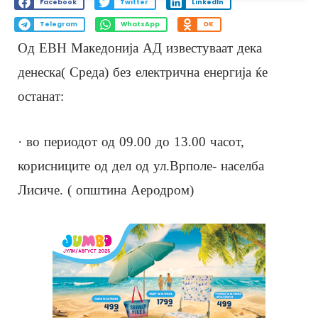
Facebook
Twitter
LinkedIn
Telegram
WhatsApp
OK
Од ЕВН Македонија АД известуваaт дека
денеска( Среда) без електрична енергија ќе
останат:
· во периодот од 09.00 до 13.00 часот,
корисниците од дел од ул.Врполе- населба
Лисиче. ( општина Аеродром)