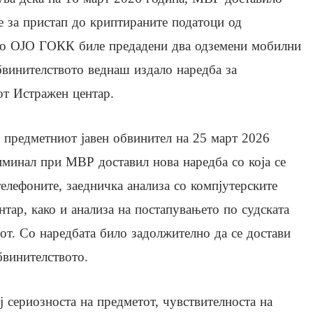
е за пристап до криптираните податоци од
, до ОЈО ГОКК биле предадени два одземени мобилни
бвинителството веднаш издало наредба за
от Истражен центар.
, предметниот јавен обвинител на 25 март 2026
иминал при МВР доставил нова наредба со која се
телефоните, заедничка анализа со компјутерските
тар, како и анализа на постапувањето по судската
от. Со наредбата било задолжително да се достави
бвинителството.
 сериозноста на предметот, чувствителноста на