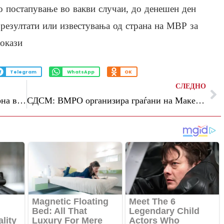
о постапување во вакви случаи, до денешен ден
резултати или известувања од страна на МВР за
докази
Telegram
WhatsApp
OK
СЛЕДНО
(Видео) Кремљ започна голема нуклеарна вежба, вклучени и белоруските сили
СДСМ: ВМРО организира граѓани на Македонија за митинг за поддршка на Вучиќ