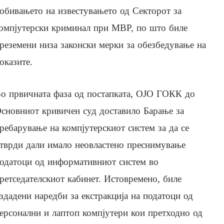
обивањето на известувањето од Секторот за
омпјутерски криминал при МВР, по што биле
реземени низа законски мерки за обезбедување на
оказите.
о првичната фаза од постапката, ОЈО ГОКК до
сновниот кривичен суд доставило Барање за
ребарување на компјутерскиот систем за да се
тврди дали имало неовластено преснимување
одатоци од информативниот систем во
ретседателскиот кабинет. Истовремено, биле
здадени наредби за екстракција на податоци од
ерсонални и лаптоп компјутери кои претходно од