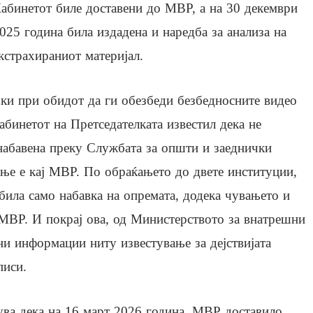
абинетот биле доставени до МВР, а на 30 декември
025 година била издадена и наредба за анализа на
кстрахираниот материјал.
ки при обидот да ги обезбеди безбедносните видео
абинетот на Претседателката известил дека не
 набавена преку Службата за општи и заеднички
ање е кај МВР. По обраќањето до двете институции,
била само набавка на опремата, додека чувањето и
 МВР. И покрај ова, од Министерството за внатрешни
ни информации ниту известување за дејствијата
писи.
ува дека на 16 март 2026 година, МВР доставило