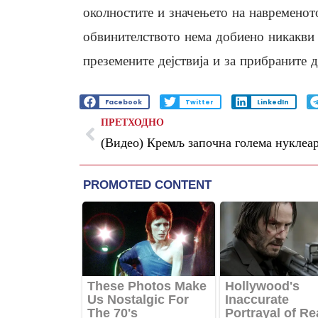
околностите и значењето на навременот
обвинителството нема добиено никакви 
преземените дејствија и за прибраните 
Facebook
Twitter
LinkedIn
ПРЕТХОДНО