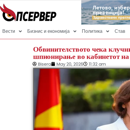
Вести
Бизнис и економија
Политика
Став
Обвинителството чека клучни
шпионирање во кабинетот на
Bisera
May 20, 2026
11:32 am