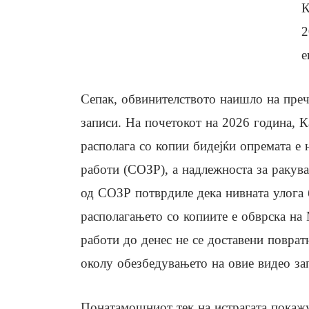
К
2
е
Сепак, обвинителството наишло на преч
записи. На почетокот на 2026 година, К
располага со копии бидејќи опремата е
работи (СОЗР), а надлежноста за ракув
од СОЗР потврдиле дека нивната улога 
располагањето со копиите е обврска на
работи до денес не се доставени поврат
околу обезбедувањето на овие видео за
Понатамошниот тек на истрагата покаж