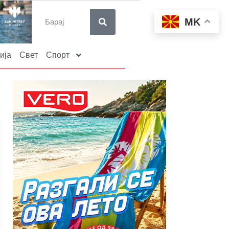
MK
ија
Свет
Спорт