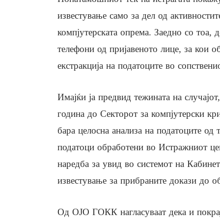
известување само за дел од активностит
компјутерската опрема. Заедно со тоа
телефони од пријавеното лице, за кои о
екстракција на податоците во сопствени
Имајќи ја предвид тежината на случајот
година до Секторот за компјутерски кр
бара целосна анализа на податоците од 
податоци обработени во Истражниот цен
наредба за увид во системот на Кабинет
известување за прибраните докази до о
Од ОЈО ГОКК нагласуваат дека и покрај