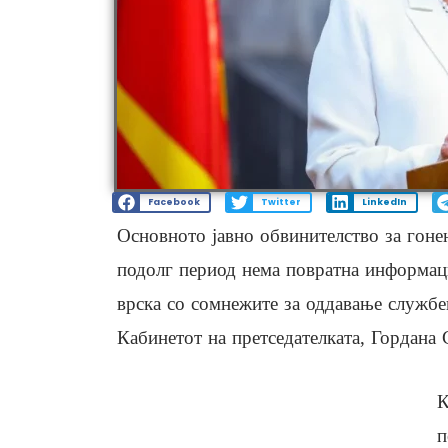
Facebook
Twitter
LinkedIn
Основното јавно обвинителство за гоне
подолг период нема повратна информац
врска со сомнежите за оддавање служб
Кабинетот на претседателката, Гордана
К
п