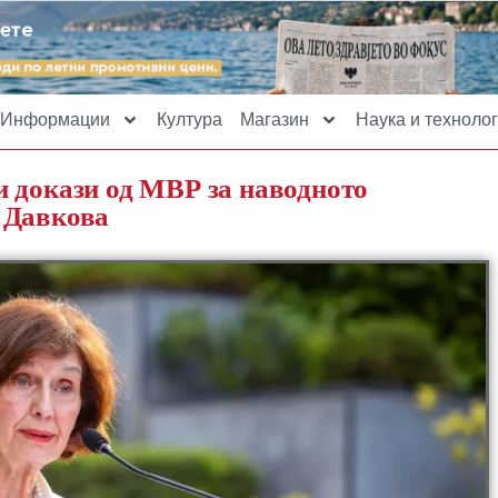
Информации
Култура
Магазин
Наука и технолог
 докази од МВР за наводното
 Давкова