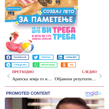
Facebook
Twitter
LinkedIn
Telegram
WhatsApp
OK
ПРЕТХОДНО
СЛЕДНО
Арапска земја го има најмоќниот пасош во светот, а како е рангирана Македонија
Објавени резултатите од пописот во Косово