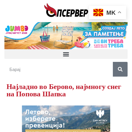
MK
Најладно во Берово, најмногу снег
на Попова Шапка