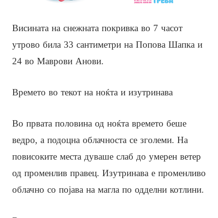
Висината на снежната покривка во 7 часот
утрово била 33 сантиметри на Попова Шапка и
24 во Маврови Анови.
Времето во текот на ноќта и изутринава
Во првата половина од ноќта времето беше
ведро, а подоцна облачноста се зголеми. На
повисоките места дуваше слаб до умерен ветер
од променлив правец. Изутринава е променливо
облачно со појава на магла по одделни котлини.