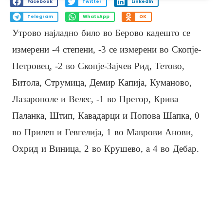
Facebook
Twitter
LinkedIn
Telegram
WhatsApp
OK
Утрово најладно било во Берово кадешто се
измерени -4 степени, -3 се измерени во Скопје-
Петровец, -2 во Скопје-Зајчев Рид, Тетово,
Битола, Струмица, Демир Капија, Куманово,
Лазарополе и Велес, -1 во Претор, Крива
Паланка, Штип, Кавадарци и Попова Шапка, 0
во Прилеп и Гевгелија, 1 во Маврови Анови,
Охрид и Виница, 2 во Крушево, а 4 во Дебар.