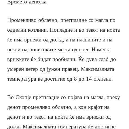
Времето денеска
Променливо облачно, претпладне со магла по
одделни котлини. Попладне и во текот на ноќта
ќе има врнежи од дожд, а на планините и на
некои од повисоките места од снег. Наместа
врнежите ќе бидат пообилни. Ќе дува слаб до
умерен ветер од јужен правец. Максималната
температура ќе достигне од 8 до 14 степени.
Во Скопје претпладне со појава на магла, преку
денот променливо облачно, а кон крајот на
денот и во текот на ноќта ќе има врнежи од
дожд. Максималната температура ќе достигне