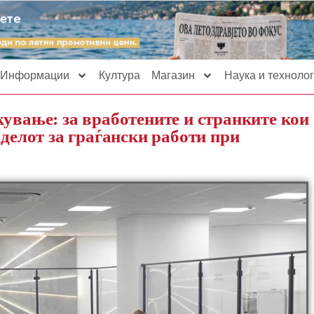
Информации
Култура
Магазин
Наука и технолог
ување: за вработените и странките кои
дделот за граѓански работи при