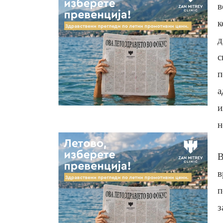
в
к
д
с
п
а
и
н
В
в
п
з