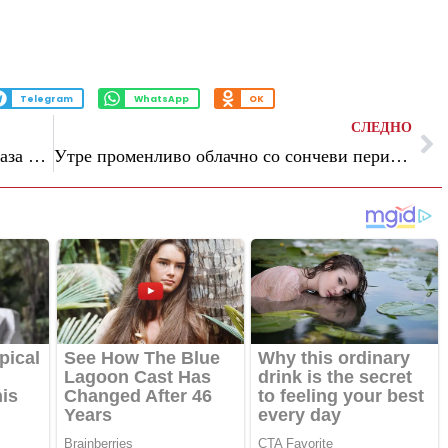
Telegram
WhatsApp
OK
СЛЕДНО
Кос: Албанија влегува во последната фаза од преговорите за пристапување во ЕУ
Утре променливо облачно со сончеви периоди