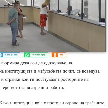
Telegram
WhatsApp
OK
нформира дека со цел одржување на
а институцијата и меѓусебната почит, се воведува
 и странки кои ги посетуваат просториите на
терството за внатрешни работи.
Како институција која е постојан сервис на граѓаните,