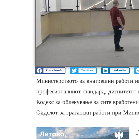
Facebook
Twitter
LinkedIn
Министерството за внатрешни работи и
професионалниот стандард, дигнитетот н
Кодекс за облекување за сите вработени
Одделот за граѓански работи при Минис
„