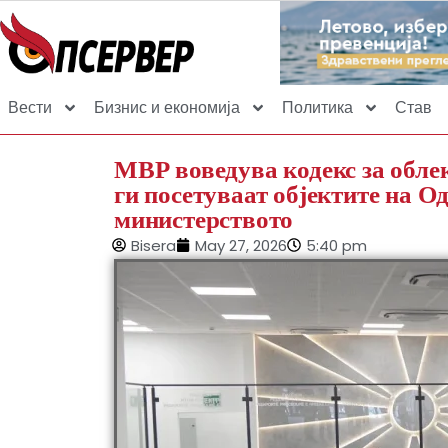
Вести
Бизнис и економија
Политика
Став
МВР воведува кодекс за облек
ги посетуваат објектите на О
министерството
Bisera
May 27, 2026
5:40 pm