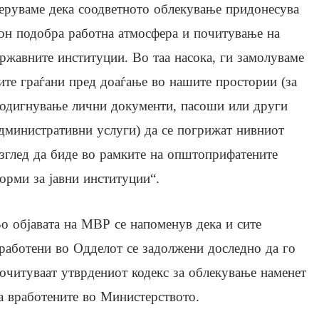
еруваме дека соодветното облекување придонесува
он подобра работна атмосфера и почитување на
ржавните институции. Во таа насока, ги замолуваме
ите граѓани пред доаѓање во нашите простории (за
одигнување лични документи, пасоши или други
дминистративни услуги) да се погрижат нивниот
зглед да биде во рамките на општоприфатените
орми за јавни институции“.
о објавата на МВР се напоменув дека и сите
работени во Одделот се задолжени доследно да го
очитуваат утврдениот кодекс за облекување наменет
а вработените во Министерството.