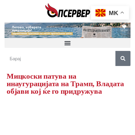
MK
Мицкоски патува на
инаугурацијата на Трамп, Владата
објави кој ќе го придружува