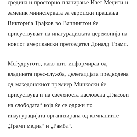
средина и просторно планирање Изет Меџити и
заменик министерката за европски прашања
Викторија Трајков во Вашингтон ќе
присуствуваат на инагурациската церемонија на
новиот американски претседател Доналд Трамп.
Меѓудругото, како што информираа од
владината прес-служба, делегацијата предводена
од македонскиот премиер Мицкоски ќе
присуствува и на свеченоста насловена „Гласови
на слободата“ која ќе се одржи по
инаугурацијата организирана од компаниите
„Трамп медиа“ и „Рамбл“.