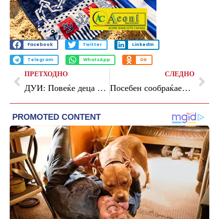
Facebook
Twitter
LinkedIn
Telegram
WhatsApp
OK
ПРЕТХОДНО
СЛЕДНО
ДУИ: Повеќе деца ги загубиле своите животи во последните шест месеци отколку во изминатите години
Посебен сообраќаен режим во Скопје за Водици