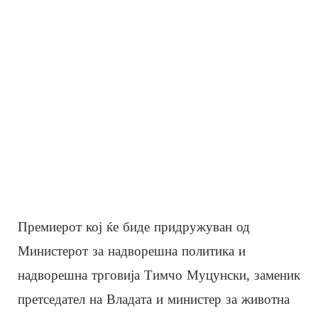
Премиерот коj ќе биде придружуван од
Министерот за надворешна политика и
надворешна трговија Тимчо Муцунски, заменик
претседател на Владата и министер за животна