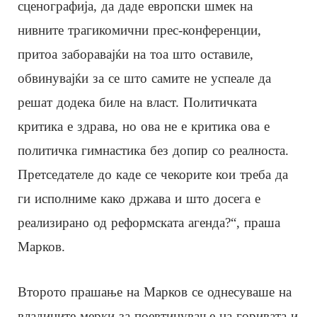
сценографија, да даде европски шмек на
нивните трагикомични прес-конференции,
притоа заборавајќи на тоа што оставиле,
обвинувајќи за се што самите не успеале да
решат додека биле на власт. Политичката
критика е здрава, но ова не е критика ова е
политичка гимнастика без допир со реалноста.
Претседателе до каде се чекорите кои треба да
ги исполниме како држава и што досега е
реализирано од реформската агенда?“, праша
Марков.
Второто прашање на Марков се однесуваше на
владините мерки за поевтинување на горивата и