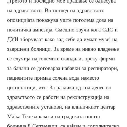
„Третото и последно мое прашање се однесува
на здравството. Во поглед на здравството
опозицијата покажува уште поголема доза на
политичка амнезија. Смешно звучи кога СДС и
ДУИ зборуваат како зад себе да имаат музеј на
завршени болници. За време на нивно владеење
се случија најголемите скандали, преку фирми
за банани се договараа набавки за респиратори,
пациентите примаа солена вода наместо
цитостатици, итн. За разлика од тоа денес во
здравството се работи на реконструкција на
здравствените установи, на клиничкиот центар
Мајка Тереза како и на градската општа
болница 8 Септември, се најави и дополнително