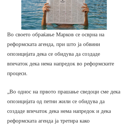
Во своето обраќање Марков се осврна на
реформската агенда, при што ја обвини
опозицијата дека се обидува да создаде
впечаток дека нема напредок во реформските
процеси.
„Во однос на првото прашање сведоци сме дека
опозицијата од петни жили се обидува да
создаде впечаток дека нема напредок и дека
реформската агенда ја третира како