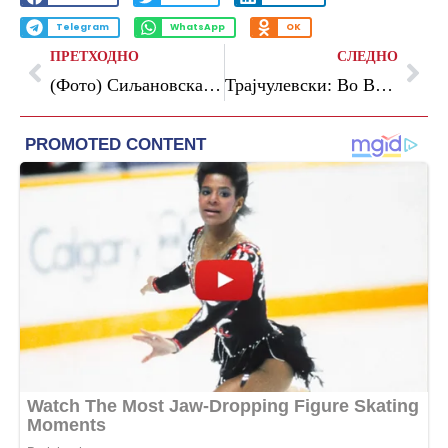
Telegram
WhatsApp
OK
ПРЕТХОДНО
СЛЕДНО
(Фото) Сиљановска-Давкова на презентација на Армијата: „Времињата во коишто живееме бараат будност и подготвеност“
Трајчулевски: Во ВМРО има две струи – едната е за избори следната година, а другата е за октомври