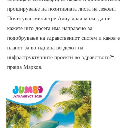
проширување на позитивната листа на лекови.
Почитуван министре Алиу дали може да ни
кажете што досега има направено за
подобрување на здравствениот систем и каков е
планот за во иднина во делот на
инфраструктурните проекти во здравството?“,
праша Марков.