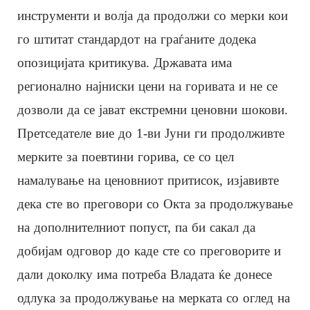
инструменти и волја да продолжи со мерки кои
го штитат стандардот на граѓаните додека
опозицијата критикува. Државата има
регионално најниски цени на горивата и не се
дозволи да се јават екстремни ценовни шокови.
Претседателе вие до 1-ви Јуни ги продолживте
мерките за поевтини горива, се со цел
намалување на ценовниот притисок, изјавивте
дека сте во преговори со Окта за продолжување
на дополнителниот попуст, па би сакал да
добијам одговор до каде сте со преговорите и
дали доколку има потреба Владата ќе донесе
одлука за продолжување на мерката со оглед на