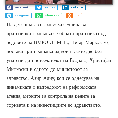
Facebook
Twitter
LinkedIn
Telegram
WhatsApp
OK
На денешната собраниска седница за
пратенички прашања се обрати пратеникот од
редовите на ВМРО-ДПМНЕ, Петар Марков кој
постави три прашања од кои првите две беа
упатени до претседателот на Владата, Христијан
Мицкоски и едното до министерот за
здравство, Азир Алиу, кои се однесуваа на
динамиката и напредокот на реформската
агенда, мерките за контрола на цените за
горивата и на инвестициите во здравството.