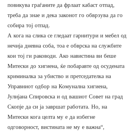
повикува граѓаните да фрлаат кабаст отпад,
треба да знае и дека законот го обврзува да го
собира тој отпад.
А кога на слика се гледаат гарнитури и мебел од
нечија дневна соба, тоа е обврска на службите
кои тој ги раководи. Ако навистина ви беше
Митески до хигиена, ќе побаравте од осудената
криминалка за убиство и претседателка на
Управниот одбор на Комунална хигиена,
Јулијана Спировска и од вашиот Совет на град
Скопје да си ја завршат работата. Но, на
Митески кога целта му е да избегне
одговорност, вистината не му е важна“,