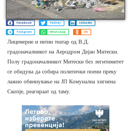
Facebook
Twitter
LinkedIn
Telegram
WhatsApp
OK
Лицемерие и евтин театар од В.Д.
градоначалникот на Аеродром Дејан Митески.
Полу градоначалникот Митески без легитимитет
се обидува да собира политички поени преку
лажно обвинување на ЈП Комунална хигиена
Скопје, реагираат од таму.