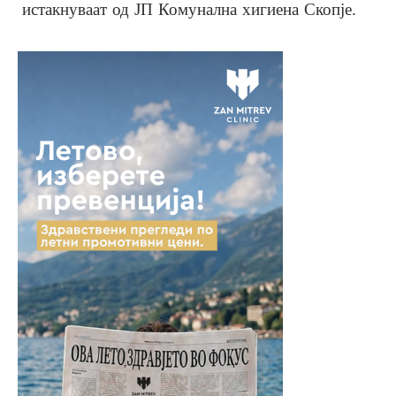
истакнуваат од ЈП Комунална хигиена Скопје.