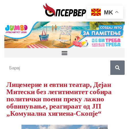
MK
Лицемерие и евтин театар, Дејан
Митески без легитимитет собира
политички поени преку лажно
обвинување, реагираат од ЈП
„Комунална хигиена-Скопје“