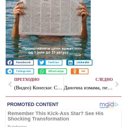
Facebook
Twitter
LinkedIn
Telegram
WhatsApp
OK
ПРЕТХОДНО
СЛЕДНО
(Видео) Конески: СДММ тоне во безидејност, наместо предлози и поддршка на младите, тие се занимаваат со некрофилство како нивните ментори
Даночна измама, перење пари, злосторничко здружување: кривични за 23 физички и 15 правни лица од Струмица, го оштетиле државниот буџет за над 94 милиони евра