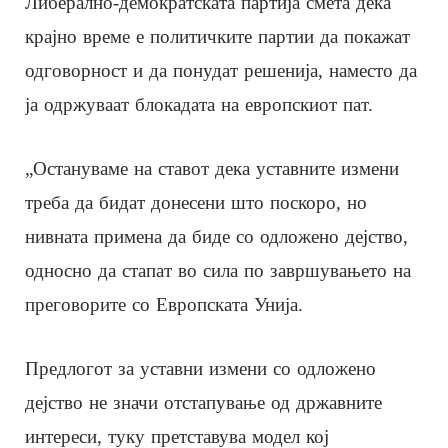
Либерално-демократската партија смета дека
крајно време е политичките партии да покажат
одговорност и да понудат решенија, наместо да
ја одржуваат блокадата на европскиот пат.
„Остануваме на ставот дека уставните измени
треба да бидат донесени што поскоро, но
нивната примена да биде со одложено дејство,
односно да стапат во сила по завршувањето на
преговорите со Европската Унија.
Предлогот за уставни измени со одложено
дејство не значи отстапување од државните
интереси, туку претставува модел кој