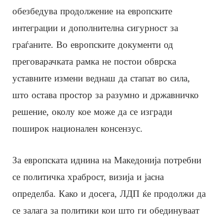
обезбедува продолжение на европските
интеграции и дополнителна сигурност за
граѓаните. Во европските документи од
преговарачката рамка не постои обврска
уставните измени веднаш да стапат во сила,
што остава простор за разумно и државничко
решение, околу кое може да се изгради
поширок национален консензус.
За европската иднина на Македонија потребни
се политичка храброст, визија и јасна
определба. Како и досега, ЛДП ќе продолжи да
се залага за политики кои што ги обединуваат