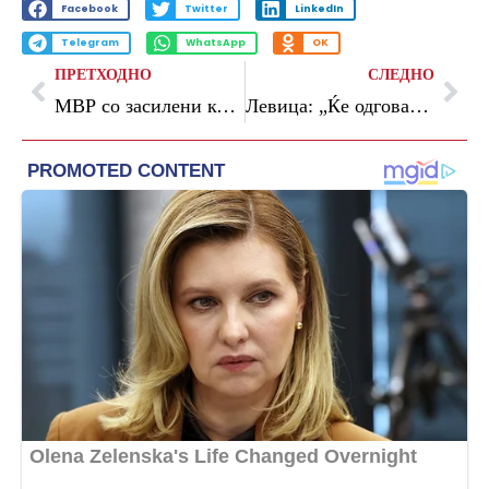
Facebook
Twitter
LinkedIn
Telegram
WhatsApp
OK
ПРЕТХОДНО
СЛЕДНО
МВР со засилени контроли на мотоциклисти, мопеди и е-тротинети во рамки на европската акција на ROADPOL
Левица: „Ќе одговара секој, па макар и роден брат“ – освен ако е од обезбедувањето на Мицкоски