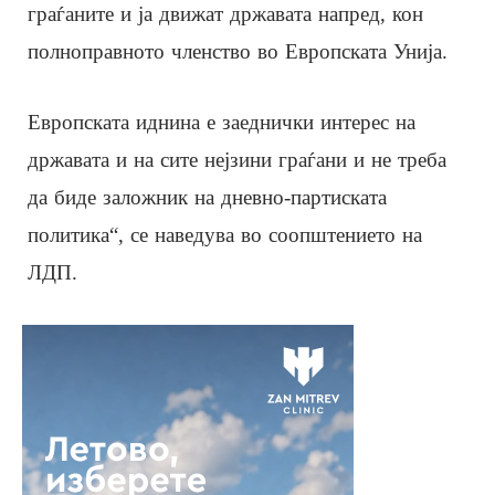
граѓаните и ја движат државата напред, кон
полноправното членство во Европската Унија.
Европската иднина е заеднички интерес на
државата и на сите нејзини граѓани и не треба
да биде заложник на дневно-партиската
политика“, се наведува во соопштението на
ЛДП.