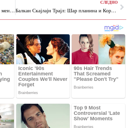
СЛЕДНО
(Видео) Лефков: Богоев по стапките на менторот Заев си побарал мито од 2.000 евра за да намести тендер во Царина вреден 300 илјади евра
Балкан Скајлајн Трајл: Шар планина и Кораб во една единствена небесна трансверзалa