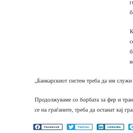
г
б
К
с
б
в
„Банкарскиот систем треба да им служи 
Продолжуваме со борбата за фер и тран
се на граѓаните, треба да останат кај гра
Facebook
Twitter
LinkedIn