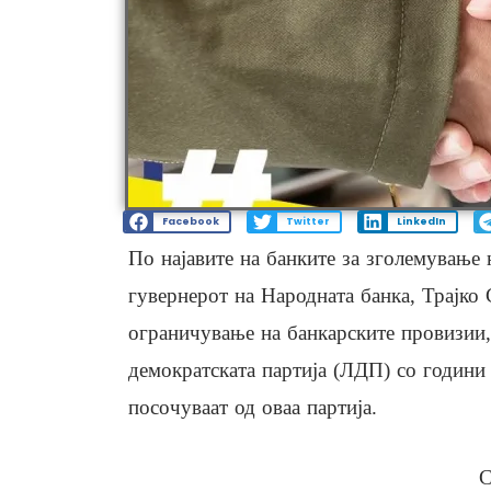
Facebook
Twitter
LinkedIn
По најавите на банките за зголемување 
гувернерот на Народната банка, Трајко 
ограничување на банкарските провизии
демократската партија (ЛДП) со години
посочуваат од оваа партија.
С