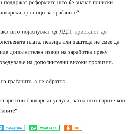
и поддржат реформите што ќе значат пониски
анкарски трошоци за граѓаните“.
ако што појаснуваат од ЛДП, пристапот до
опствената плата, пензија или заштеда не смее да
иде дополнителен извор на заработка преку
оведување на дополнителни високи провизии.
на граѓаните, а не обратно.
спарентни банкарски услуги, затоа што парите кои
ѓаните“.
Telegram
WhatsApp
OK