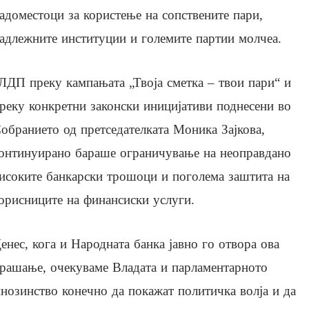
адоместоци за користење на сопствените пари,
адлежните институции и големите партии молчеа.
ЛДП преку кампањата „Твоја сметка – твои пари“ и
реку конкретни законски иницијативи поднесени во
обранието од претседателката Моника Зајкова,
онтинуирано бараше ограничување на неоправдано
исоките банкарски трошоци и поголема заштита на
орисниците на финансиски услуги.
енес, кога и Народната банка јавно го отвора ова
рашање, очекуваме Владата и парламентарното
нозинство конечно да покажат политичка волја и да