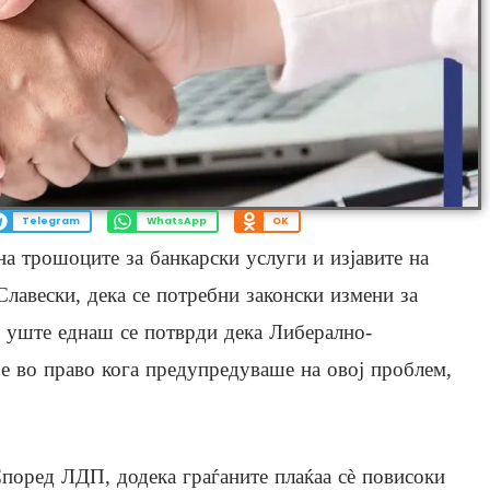
Telegram
WhatsApp
OK
на трошоците за банкарски услуги и изјавите на
Славески, дека се потребни законски измени за
, уште еднаш се потврди дека Либерално-
 е во право кога предупредуваше на овој проблем,
поред ЛДП, додека граѓаните плаќаа сè повисоки