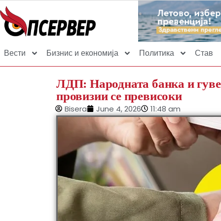
Вести
Бизнис и економија
Политика
Став
ЛДП: Народната банка и гуве
провизии се превисоки
Bisera
June 4, 2026
11:48 am