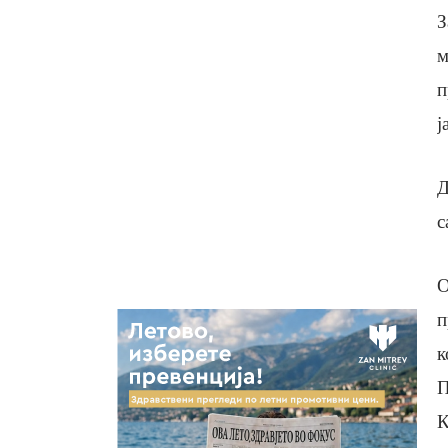
З
м
п
ј
Д
с
О
п
к
П
К