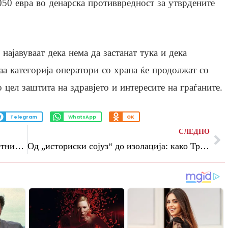
050 евра во денарска противвредност за утврдените
најавуваат дека нема да застанат тука и дека
аа категорија оператори со храна ќе продолжат со
 цел заштита на здравјето и интересите на граѓаните.
Telegram
WhatsApp
OK
СЛЕДНО
(Видео) Д-р Ивановски: Апел до сите етнички заедници – во моментите кога се губи својот најблизок да се донесе одлука да се даруваат органите и да се продолжи нечиј живот
Од „историски сојуз“ до изолација: како Трамп го остави Нетанјаху по страна во преговорите со Иран