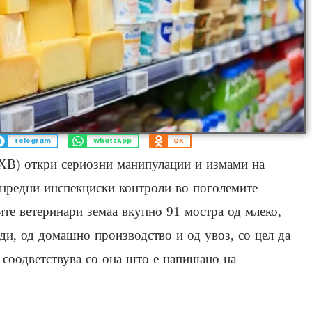
Telegram
WhatsApp
OK
АХВ) откри сериозни манипулации и измами на
нредни инспекциски контроли во поголемите
ите ветеринари земаа вкупно 91 мостра од млеко,
и, од домашно производство и од увоз, со цел да
 соодветствува со она што е напишано на