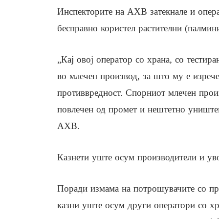
Инспекторите на АХВ затекнале и опера
бесправно користел растителни (палмини
„Кај овој оператор со храна, со тестир
во млечен производ, за што му е изрече
противвредност. Спорниот млечен прои
повлечен од промет и нештетно уништен
АХВ.
Казнети уште осум производители и ув
Поради измама на потрошувачите со п
казни уште осум други оператори со хр