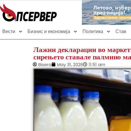
Вести
Бизнис и економија
Политика
Став
Лажни декларации во маркет
сирењето ставале палмино ма
Bisera
May 31, 2026
11:51 am