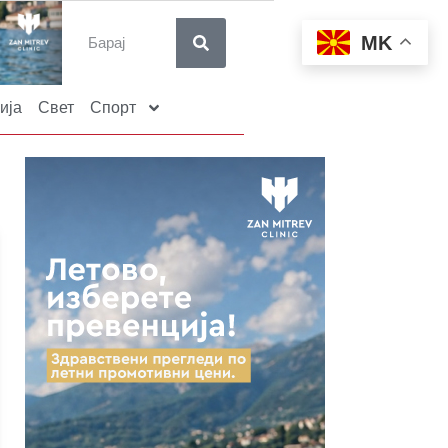
MK
ија
Свет
Спорт