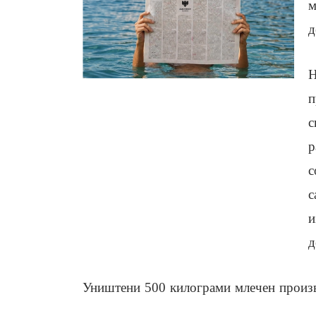
м
д
Н
п
с
р
с
с
и
д
Уништени 500 килограми млечен произ