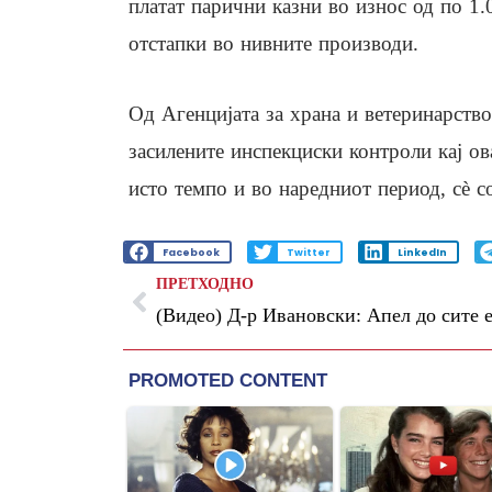
платат парични казни во износ од по 1.
отстапки во нивните производи.
Од Агенцијата за храна и ветеринарство 
засилените инспекциски контроли кај ов
исто темпо и во наредниот период, сè со
Facebook
Twitter
LinkedIn
ПРЕТХОДНО