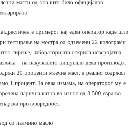
лечни масти од она што било официјално
екларирано.
ајдрастичен е примерот кај еден оператор каде што
ри тестирање на мостра од одземени 22 килограми
итно сирење, лабораторијата открила неверојатна
азлика – на пакувањето пишувало дека производот
одржи 20 проценти млечна маст, а реално содржел
амо 1 процент. За оваа измама, на операторот му е
зречена парична казна во износ од 3.500 евра во
енарска противвредност.
вод со палмино масло