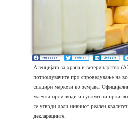
Facebook
Twitter
LinkedIn
Агенцијата за храна и ветеринарство (
потрошувачите при спроведување на во
синџири маркети во земјава. Официјалн
млечни производи и сувомесни производ
се утврди дали нивниот реален квалитет
декларациите.