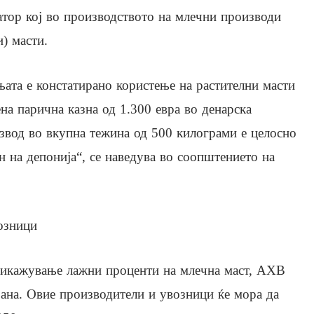
тор кој во производството на млечни производи
) масти.
ањата е констатирано користење на растителни масти
на парична казна од 1.300 евра во денарска
звод во вкупна тежина од 500 килограми е целосно
 на депонија“, се наведува во соопштението на
озници
рикажување лажни проценти на млечна маст, АХВ
ана. Овие производители и увозници ќе мора да