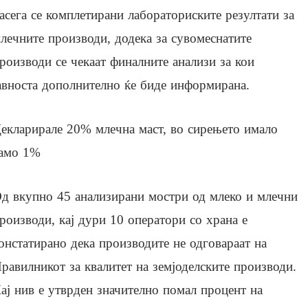
асега се комплетирани лабораториските резултати за
лечните производи, додека за сувомеснатите
роизводи се чекаат финалните анализи за кои
авноста дополнително ќе биде информирана.
екларирале 20% млечна маст, во сирењето имало
амо 1%
д вкупно 45 анализирани мостри од млеко и млечни
роизводи, кај дури 10 оператори со храна е
онстатирано дека производите не одговараат на
равилникот за квалитет на земјоделските производи.
ај нив е утврден значително помал процент на