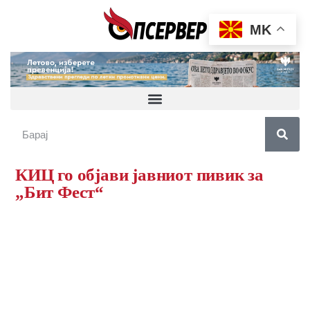
MK
КИЦ го објави јавниот пивик за
„Бит Фест“