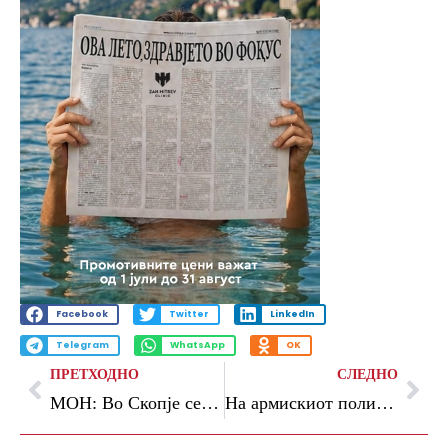
Facebook
Twitter
LinkedIn
Telegram
WhatsApp
OK
ПРЕТХОДНО
СЛЕДНО
МОН: Во Скопје се одржува Национален натпревар на вештини, наменет за ученици од средните стручни училишта
На армискиот полигон „Криволак“ започна меѓународната вежба „Trojan Footprint 26“