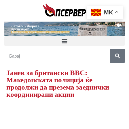
MK
Јанев за британски BBC:
Македонската полиција ќе
продолжи да презема заеднички
координирани акции