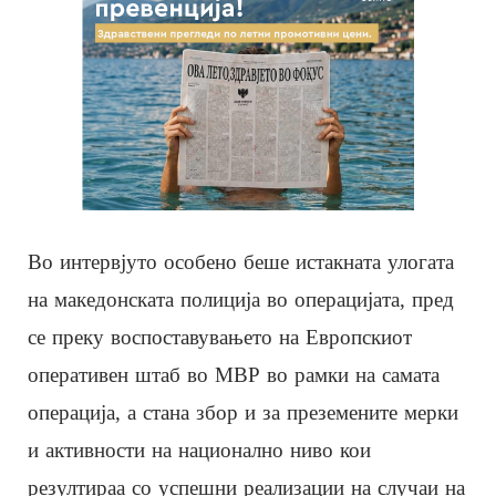
Во интервјуто особено беше истакната улогата
на македонската полиција во операцијата, пред
се преку воспоставувањето на Европскиот
оперативен штаб во МВР во рамки на самата
операција, а стана збор и за преземените мерки
и активности на национално ниво кои
резултираа со успешни реализации на случаи на