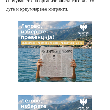
спрчувањето на организираната трговија со
луѓе и криумчарење мигранти.