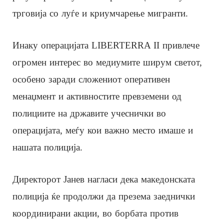
трговија со луѓе и криумчарење мигранти.
Инаку операцијата LIBERTERRA II привлече
огромен интерес во медиумите ширум светот,
особено заради сложениот оперативен
менаџмент и активностите превземени од
полициите на државите учеснички во
операцијата, меѓу кои важно место имаше и
нашата полиција.
Директорот Јанев нагласи дека македонската
полиција ќе продолжи да презема заеднички
координирани акции, во борбата против