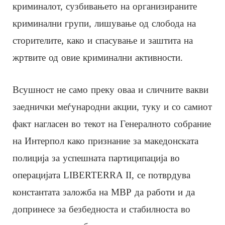
криминалот, сузбивањето на организираните
криминални групи, лишување од слобода на
сторителите, како и спасување и заштита на
жртвите од овие криминални активности.
Всушност не само преку оваа и сличните вакви
заеднички меѓународни акции, туку и со самиот
факт нагласен во текот на Генералното собрание
на Интерпол како признание за македонската
полиција за успешната партиципација во
операцијата LIBERTERRA II, се потврдува
константата заложба на МВР да работи и да
допринесе за безбедноста и стабилноста во