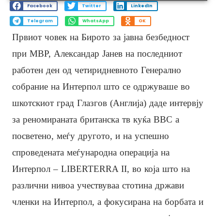
Facebook
Twitter
LinkedIn
Telegram
WhatsApp
OK
Првиот човек на Бирото за јавна безбедност
при МВР, Александар Јанев на последниот
работен ден од четиридневното Генерално
собрание на Интерпол што се одржуваше во
шкотскиот град Глазгов (Англија) даде интервју
за реномираната британска тв куќа BBC а
посветено, меѓу другото, и на успешно
спроведената меѓународна операција на
Интерпол – LIBERTERRA II, во која што на
различни нивоа учествуваа стотина држави
членки на Интерпол, а фокусирана на борбата и