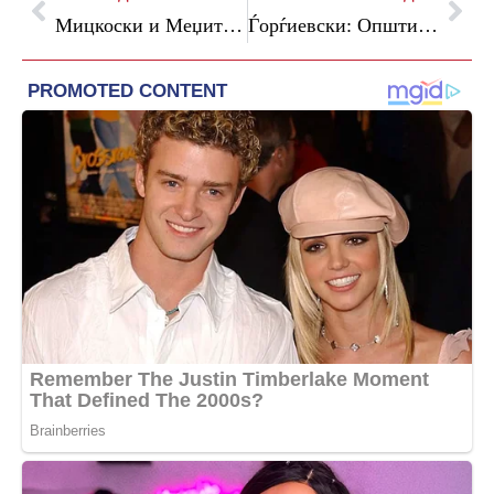
Мицкоски и Меџити на средба со директорот на ЕИБ Бјорн: Владата искрено се залага за зајакнување на општините низ целата држава
Ѓорѓиевски: Општина Кисела Вода ќе добие 600.000 евра, за реализација на капиталниот проект за изградба на водовод во Каменик-Стаклара