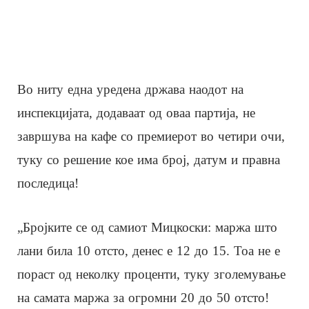
Во ниту една уредена држава наодот на
инспекцијата, додаваат од оваа партија, не
завршува на кафе со премиерот во четири очи,
туку со решение кое има број, датум и правна
последица!
„Бројките се од самиот Мицкоски: маржа што
лани била 10 отсто, денес е 12 до 15. Тоа не е
пораст од неколку проценти, туку зголемување
на самата маржа за огромни 20 до 50 отсто!