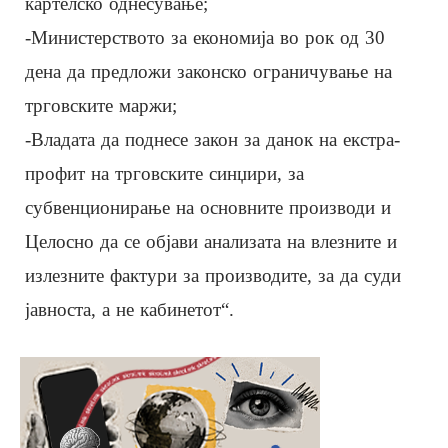
картелско однесување;
-Министерството за економија во рок од 30
дена да предложи законско ограничување на
трговските маржи;
-Владата да поднесе закон за данок на екстра-
профит на трговските синџири, за
субвенционирање на основните производи и
Целосно да се објави анализата на влезните и
излезните фактури за производите, за да суди
јавноста, а не кабинетот“.