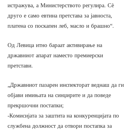
истражува, а Министерството регулира. Сè
друго е само евтина претстава за јавноста,
платена со поскапен леб, масло и брашно“.
Од Левица итно бараат активирање на
државниот апарат наместо премиерски
претстави.
„Државниот пазарен инспекторат веднаш да ги
објави имињата на синџирите и да поведе
прекршочни постапки;
-Комисијата за заштита на конкуренцијата по
службена должност да отвори постапка за