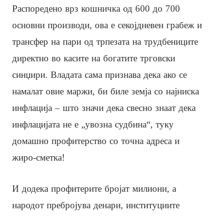
Распоредено врз кошничка од 600 до 700
основни производи, ова е секојдневен грабеж и
трансфер на пари од трпезата на трудбениците
директно во касите на богатите трговски
синџири. Владата сама признава дека ако се
намалат овие маржи, би биле земја со најниска
инфлација – што значи дека свесно знаат дека
инфлацијата не е „увозна судбина“, туку
домашно профитерство со точна адреса и
жиро-сметка!
И додека профитерите бројат милиони, а
народот пребројува денари, институциите