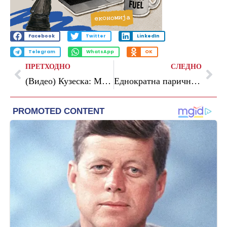
Facebook
Twitter
LinkedIn
Telegram
WhatsApp
OK
ПРЕТХОДНО
СЛЕДНО
(Видео) Кузеска: Мицкоски не се откажува од изборен грабеж, гласањето по пошта е само новиот обид за манипулација
Eднократна парична помош за жителите на Општина Кисела Вода кои претрпеле поголеми штети од невремето