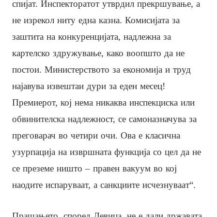
спијат. Инспекторатот утврдил прекршување, а
не изрекол ниту една казна. Комисијата за
заштита на конкуренцијата, надлежна за
картелско здружување, како воопшто да не
постои. Министерството за економија и труд
најавува извештаи дури за еден месец!
Премиерот, кој нема никаква инспекциска или
обвинителска надлежност, се самоназначува за
преговарач во четири очи. Ова е класична
узурпација на извршната функција со цел да не
се преземе ништо – правен вакуум во кој
наодите испаруваат, а санкциите исчезнуваат“.
Прашањето, според Левица, не е дали државата