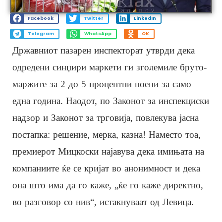
Facebook
Twitter
LinkedIn
Telegram
WhatsApp
OK
Државниот пазарен инспекторат утврди дека
одредени синџири маркети ги зголемиле бруто-
маржите за 2 до 5 процентни поени за само
една година. Наодот, по Законот за инспекциски
надзор и Законот за трговија, повлекува јасна
постапка: решение, мерка, казна! Наместо тоа,
премиерот Мицкоски најавува дека имињата на
компаниите ќе се кријат во анонимност и дека
она што има да го каже, „ќе го каже директно,
во разговор со нив“, истакнуваат од Левица.