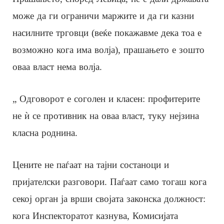
може да ги ограничи маржите и да ги казни
насилните трговци (веќе покажавме дека тоа е
возможно кога има волја), прашањето е зошто
оваа власт нема волја.
„ Одговорот е соголен и класен: профитерите
не ѝ се противник на оваа власт, туку нејзина
класна роднина.
Цените не паѓаат на тајни состаноци и
пријателски разговори. Паѓаат само тогаш кога
секој орган ја врши својата законска должност:
кога Инспекторатот казнува, Комисијата