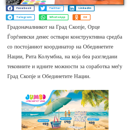
Facebook
Twitter
LinkedIn
Telegram
WhatsApp
OK
Градоначалникот на Град Скопје, Орце
Ѓорѓиевски денес оствари конструктивна средба
со постојаниот координатор на Обединетите
Нации, Рита Колумбиа, на која беа разгледани
тековните и идните можности за соработка меѓу
Град Скопје и Обединетите Нации.