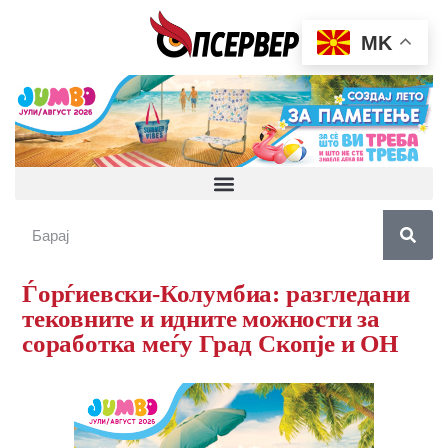
MK
Ѓорѓиевски-Колумбиа: разгледани
тековните и идните можности за
соработка меѓу Град Скопје и ОН