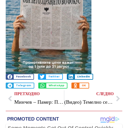
Facebook
Twitter
LinkedIn
Telegram
WhatsApp
OK
ПРЕТХОДНО
СЛЕДНО
Минчев – Памер: Продлабочување на партнерството во реформите
(Видео) Темелно се чисти коритото на Вардар, објави Ѓорѓиевски