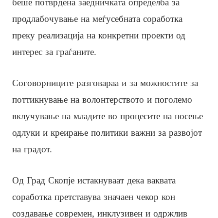
беше потврдена заедничката определба за
продлабочување на меѓусебната соработка
преку реализација на конкретни проекти од
интерес за граѓаните.
Соговорниците разговараа и за можностите за
поттикнување на волонтерството и поголемо
вклучување на младите во процесите на носење
одлуки и креирање политики важни за развојот
на градот.
Од Град Скопје истакнуваат дека ваквата
соработка претставува значаен чекор кон
создавање современ, инклузивен и одржлив