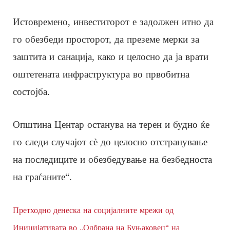
Истовремено, инвеститорот е задолжен итно да
го обезбеди просторот, да преземе мерки за
заштита и санација, како и целосно да ја врати
оштетената инфраструктура во првобитна
состојба.
Општина Центар останува на терен и будно ќе
го следи случајот сè до целосно отстранување
на последиците и обезбедување на безбедноста
на граѓаните“.
Претходно денеска на социјалните мрежи од
Иницијативата во „Одбрана на Буњаковец“ на