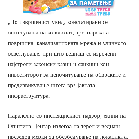
„По извршениот увид, констатирани се
оштетувања на коловозот, тротоарската
површина, канализационата мрежа и уличното
осветлување, при што веднаш се изречени
најстроги законски казни и санкции кон
инвеститорот за непочитување на обврските и
предизвикување штета врз јавната
инфраструктура.
Паралелно со инспекцискиот надзор, екипи на
Општина Центар излегоа на терен и веднаш
презедоа мерки за обезбедување на локацијата.