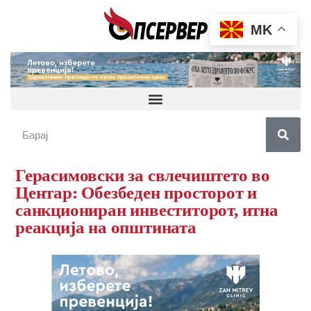
MK
Герасимовски за свлечиштето во
Центар: Обезбеден просторот и
санкциониран инвеститорот, итна
реакција на општината