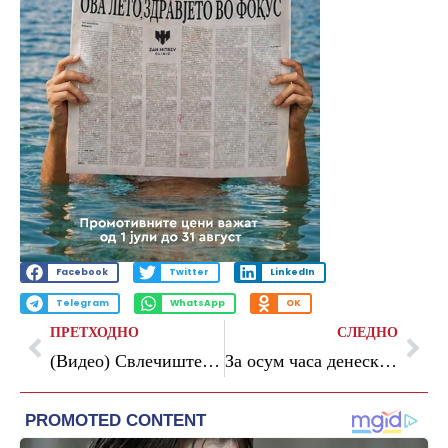
Facebook
Twitter
LinkedIn
Telegram
WhatsApp
OK
ПРЕТХОДНО
СЛЕДНО
(Видео) Свлечиште на градилиште во Скопје: оштетена инфраструктура, кабли за струја
За осум часа денеска санкционирани 116 мотоциклисти во Скопје, одземени три мотоцикли