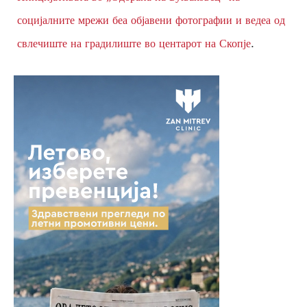
социјалните мрежи беа објавени фотографии и ведеа од
.
свлечиште на градилиште во центарот на Скопје