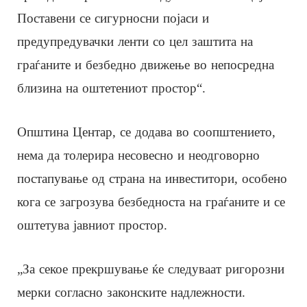
Поставени се сигурносни појаси и
предупредувачки ленти со цел заштита на
граѓаните и безбедно движење во непосредна
близина на оштетениот простор“.
Општина Центар, се додава во соопштението,
нема да толерира несовесно и неодговорно
постапување од страна на инвеститори, особено
кога се загрозува безбедноста на граѓаните и се
оштетува јавниот простор.
„За секое прекршување ќе следуваат ригорозни
мерки согласно законските надлежности.