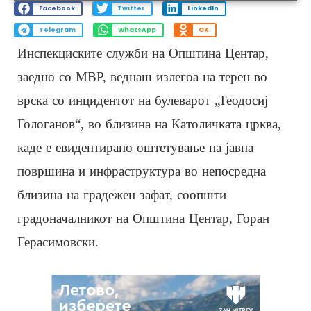
Facebook
Twitter
LinkedIn
Telegram
WhatsApp
OK
Инспекциските служби на Општина Центар,
заедно со МВР, веднаш излегоа на терен во
врска со инцидентот на булеварот „Теодосиј
Гологанов“, во близина на Католичката црква,
каде е евидентирано оштетување на јавна
површина и инфраструктура во непосредна
близина на градежен зафат, соопшти
градоначалникот на Општина Центар, Горан
Герасимовски.