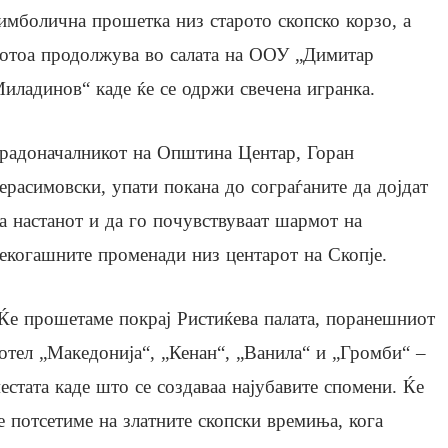
имболична прошетка низ старото скопско корзо, а
отоа продолжува во салата на ООУ „Димитар
иладинов“ каде ќе се одржи свечена игранка.
радоначалникот на Општина Центар, Горан
ерасимовски, упати покана до сограѓаните да дојдат
а настанот и да го почувствуваат шармот на
екогашните променади низ центарот на Скопје.
Ќе прошетаме покрај Ристиќева палата, поранешниот
отел „Македонија“, „Кенан“, „Ванила“ и „Громби“ –
естата каде што се создаваа најубавите спомени. Ќе
е потсетиме на златните скопски времиња, кога