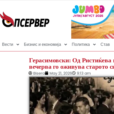
Вести
Бизнис и економија
Политика
Став
Герасимовски: Од Ристиќева 
вечерва го оживува старото с
Bisera
May 21, 2026
9:13 am