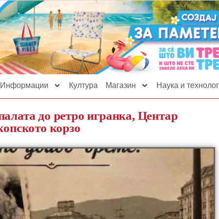
Информации
Култура
Магазин
Наука и технолог
палата до ретро игранка, Центар
копското корзо