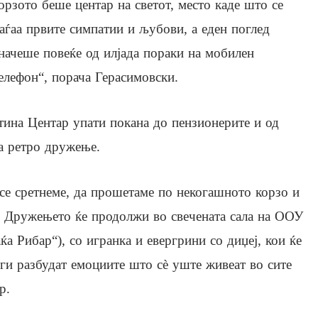
орзото беше центар на светот, место каде што се
аѓаа првите симпатии и љубови, а еден поглед
начеше повеќе од илјада пораки на мобилен
елефон“, порача Герасимовски.
ина Центар упати покана до пензионерите и од
а ретро дружење.
се сретнеме, да прошетаме по некогашното корзо и
. Дружењето ќе продолжи во свечената сала на ООУ
 Рибар“), со игранка и евергрини со диџеј, кои ќе
 ги разбудат емоциите што сè уште живеат во сите
р.