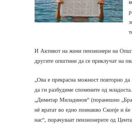
к
р
з
т
И Активот на жени пензионери на Општ
другите општини да се приклучат на ов
„Ова е прекрасна можност повторно да 
да ги разбудиме спомените од младоста
„Димитар Миладинов“ (поранешно „Браќа
нè вратат во едно поинакво Скопје и ќе
нас“, порачуваат пензионерите од Цента