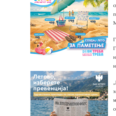
с
п
М
Г
Г
н
н
„
х
м
с