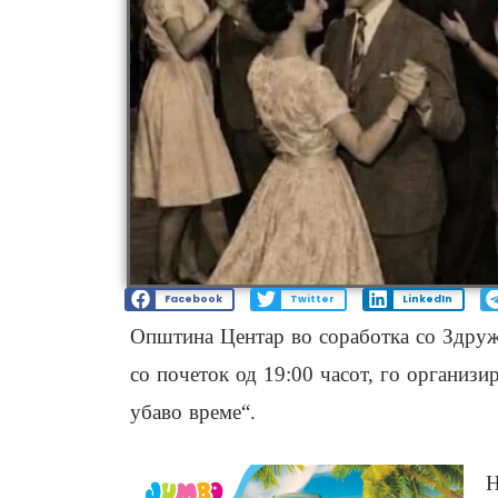
Facebook
Twitter
LinkedIn
Општина Центар во соработка со Здруж
со почеток од 19:00 часот, го организир
убаво време“.
Н