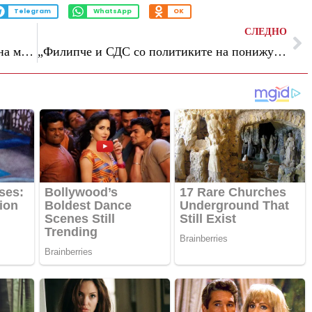
Telegram
WhatsApp
OK
СЛЕДНО
Муцунски ќе учествува на состанокот на министрите за надворешни работи на НАТО во Хелсингборг
„Филипче и СДС со политиките на понижување и сервилност го отвораат патот за нови уцени кон Македонија“, велат од ВМРО-ДПМНЕ