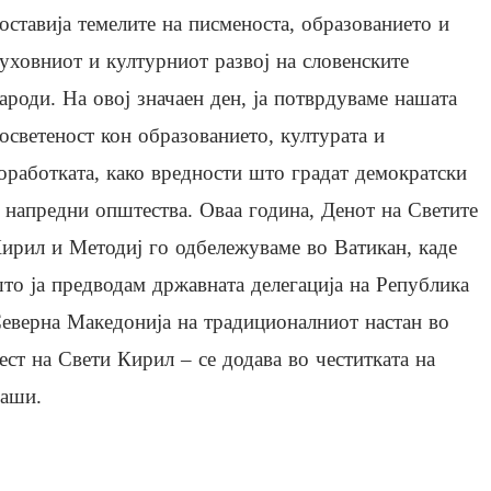
оставија темелите на писменоста, образованието и
уховниот и културниот развој на словенските
ароди. На овој значаен ден, ја потврдуваме нашата
осветеност кон образованието, културата и
оработката, како вредности што градат демократски
 напредни општества. Оваа година, Денот на Светите
ирил и Методиј го одбележуваме во Ватикан, каде
то ја предводам државната делегација на Република
еверна Македонија на традиционалниот настан во
ест на Свети Кирил – се додава во честитката на
аши.