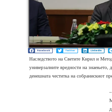
Facebook
Twitter
LinkedIn
Наследството на Светите Кирил и Метод
универзалните вредности на знаењето, 
денешната честитка на собранискиот п
–
М
д