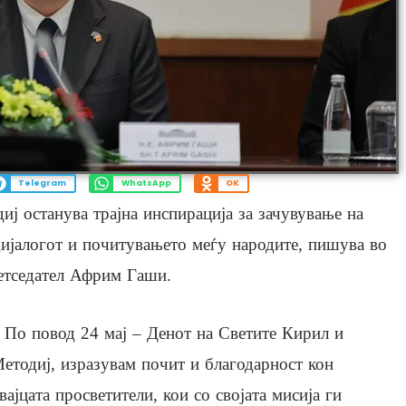
Telegram
WhatsApp
OK
иј останува трајна инспирација за зачувување на
дијалогот и почитувањето меѓу народите, пишува во
ретседател Африм Гаши.
 По повод 24 мај – Денот на Светите Кирил и
етодиј, изразувам почит и благодарност кон
вајцата просветители, кои со својата мисија ги