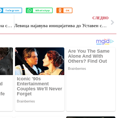
Telegram
WhatsApp
OK
СЛЕДНО
(Видео) Хит на социјалните мрежи стана снимка со „нарушени меѓузајачки односи“ во Куманово
Левица најавува иницијатива до Уставен суд за измените на Законот за минерални суровини