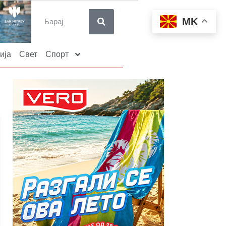
MK
ија
Свет
Спорт