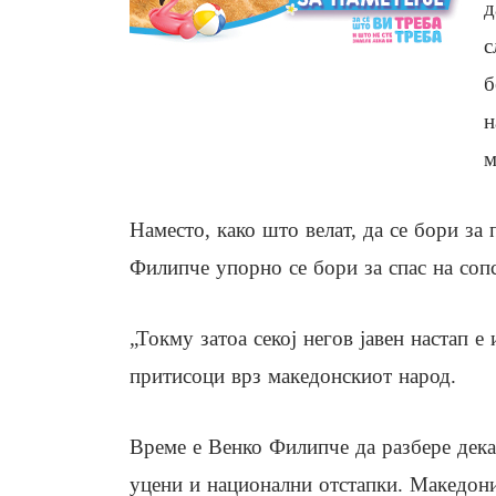
д
с
б
н
м
Наместо, како што велат, да се бори за
Филипче упорно се бори за спас на сопс
„Токму затоа секој негов јавен настап е
притисоци врз македонскиот народ.
Време е Венко Филипче да разбере дек
уцени и национални отстапки. Македони