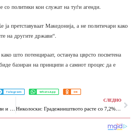
е со политики кои служат на туѓи агенди.
е ја претставуваат Македонија, а не политичари како
те на другите држави“.
ко што потенцираат, останува цврсто посветена
а биде базиран на принципи а самиот процес да е
Telegram
WhatsApp
OK
СЛЕДНО
ЗНАМ: Македонија спроведува реформи и испорачува резултати, но заштитата на националното достоинство е нашата црвена линија
Николоски: Градежништвото расте со 7,2%, а градбата на патиштата и железницата со 20% во првото тромесечје на 2026