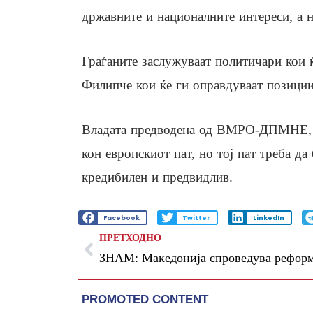
државните и националните интереси, а н
Граѓаните заслужуваат политичари кои ќ
Филипче кои ќе ги оправдуваат позиции
Владата предводена од ВМРО-ДПМНЕ, ка
кон европскиот пат, но тој пат треба д
кредибилен и предвидлив.
Facebook
Twitter
LinkedIn
ПРЕТХОДНО