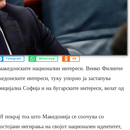
Telegram
WhatsApp
OK
 македонските национални интереси. Венко Филипче
едонските интереси, туку упорно ја застапува
фицијална Софија и на бугарските интереси, велат од
И покрај тоа што Македонија се соочува со
остојани негирања на својот национален идентитет,