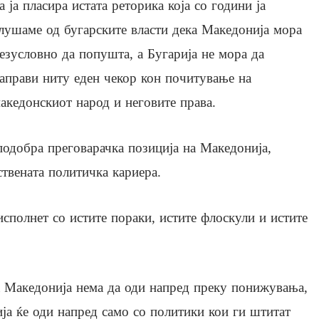
а ја пласира истата реторика која со години ја
лушаме од бугарските власти дека Македонија мора
езусловно да попушта, а Бугарија не мора да
аправи ниту еден чекор кон почитување на
акедонскиот народ и неговите права.
 подобра преговарачка позиција на Македонија,
твената политичка кариера.
 исполнет со истите пораки, истите флоскули и истите
а Македонија нема да оди напред преку понижувања,
ја ќе оди напред само со политики кои ги штитат