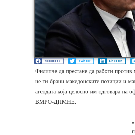
Facebook
Twitter
LinkedIn
Филипче да престане да работи против
не ги брани македонските позиции и мак
агендата која целосно им одговара на о
ВМРО-ДПМНЕ.
„
п