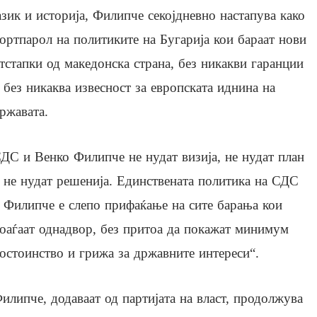
азик и историја, Филипче секојдневно настапува како
ортпарол на политиките на Бугарија кои бараат нови
тстапки од македонска страна, без никакви гаранции
 без никаква извесност за европската иднина на
ржавата.
ДС и Венко Филипче не нудат визија, не нудат план
 не нудат решенија. Единствената политика на СДС
 Филипче е слепо прифаќање на сите барања кои
оаѓаат однадвор, без притоа да покажат минимум
остоинство и грижа за државните интереси“.
илипче, додаваат од партијата на власт, продолжува