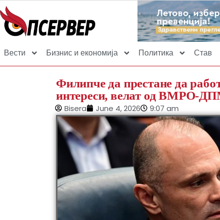
Вести
Бизнис и економија
Политика
Став
Филипче да престане да рабо
интереси, велат од ВМРО-Д
Bisera
June 4, 2026
9:07 am