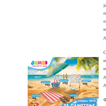
ј
п
о
и
д
С
и
и
д
д
Ф