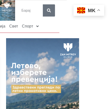
MK
ија
Свет
Спорт