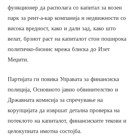
функционер да располага со капитал за возен
парк за рент-а-кар компанија и недвижности со
висока вредност, како и дали зад, како што
велат, брзиот раст на капиталот стои поширока
политичко-бизнис мрежа блиска до Изет
Меџити.
Партијата ги повика Управата за финансиска
полиција, Основното јавно обвинителство и
Државната комисија за спречување на
корупцијата да извршат детална проверка на
потеклото на капиталот, финансиските текови и
целокупната имотна состојба.