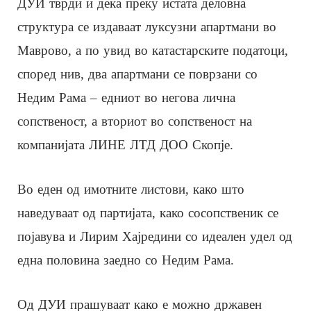
ДУИ тврди и дека преку истата деловна
структура се издаваат луксузни апартмани во
Маврово, а по увид во катастарските податоци,
според нив, два апартмани се поврзани со
Недим Рама – едниот во негова лична
сопственост, а вториот во сопственост на
компанијата ЛИНЕ ЛТД ДОО Скопје.
Во еден од имотните листови, како што
наведуваат од партијата, како сосопственик се
појавува и Лирим Хајредини со идеален удел од
една половина заедно со Недим Рама.
Од ДУИ прашуваат како е можно државен