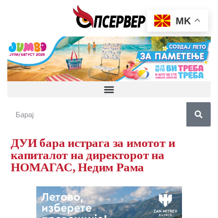
MK
ДУИ бара истрага за имотот и
капиталот на директорот на
НОМАГАС, Недим Рама