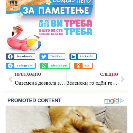
Facebook
Twitter
LinkedIn
Telegram
WhatsApp
OK
ПРЕТХОДНО
СЛЕДНО
Одземена дозвола за работа на финансиско друштво
Зеленски го одби германскиот предлог: Украина не сака членство без право на глас