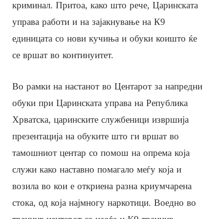
криминал. Притоа, како што рече, Царинската
управа работи и на зајакнување на К9
единицата со нови кучиња и обуки коишто ќе
се вршат во континуитет.
Во рамки на настанот во Центарот за напредни
обуки при Царинската управа на Република
Хрватска, царинските службеници извршија
презентација на обуките што ги вршат во
тамошниот центар со помош на опрема која
служи како наставно помагало меѓу која и
возила во кои е откриена разна криумчарена
стока, од која најмногу наркотици. Воедно во