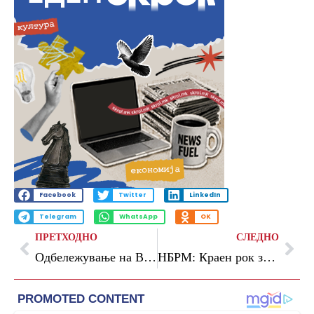
Facebook
Twitter
LinkedIn
Telegram
WhatsApp
OK
ПРЕТХОДНО
СЛЕДНО
Одбележување на Водици на две реки во Ѓорче Петров
НБРМ: Краен рок за пријавување на трудовите за Годишната награда за млад истражувач е 1 февруари