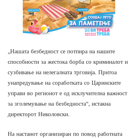
„Нашата безбедност се потпира на нашите
способности за жестока борба со криминалот и
сузбивање на нелегалната трговија. Притоа
унапредување на соработката со Царинските
управи во регионот е од исклучителна важност
за зголемување на безбедноста“, истакна
директорот Николовски.
На настанот организиран по повод работната