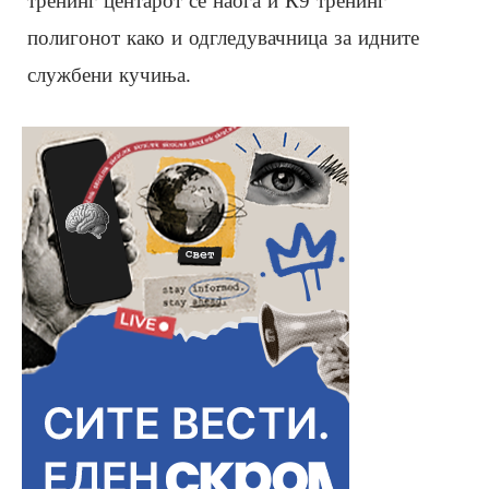
тренинг центарот се наоѓа и К9 тренинг
полигонот како и одгледувачница за идните
службени кучиња.