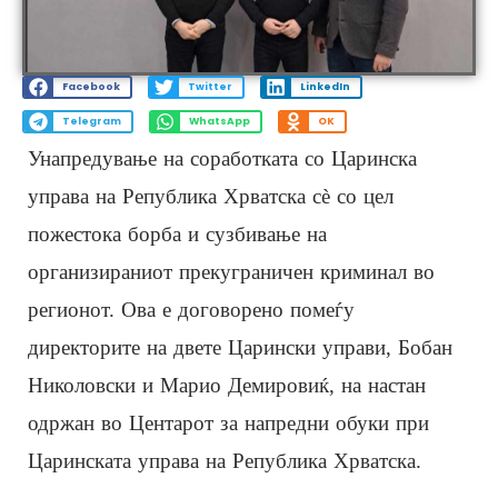
Facebook
Twitter
LinkedIn
Telegram
WhatsApp
OK
Унапредување на соработката со Царинска
управа на Република Хрватска сè со цел
пожестока борба и сузбивање на
организираниот прекуграничен криминал во
регионот. Ова е договорено помеѓу
директорите на двете Царински управи, Бобан
Николовски и Марио Демировиќ, на настан
одржан во Центарот за напредни обуки при
Царинската управа на Република Хрватска.