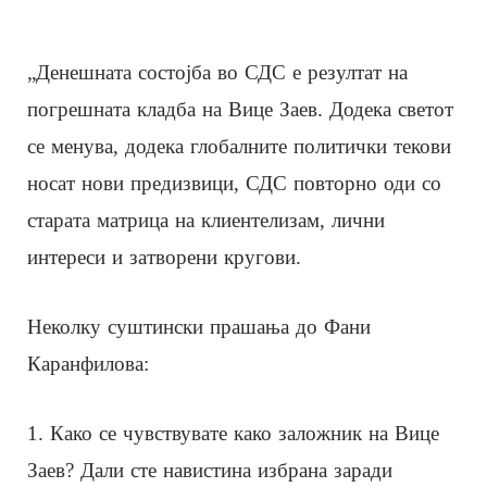
„Денешната состојба во СДС е резултат на
погрешната кладба на Вице Заев. Додека светот
се менува, додека глобалните политички текови
носат нови предизвици, СДС повторно оди со
старата матрица на клиентелизам, лични
интереси и затворени кругови.
Неколку суштински прашања до Фани
Каранфилова:
1. Како се чувствувате како заложник на Вице
Заев? Дали сте навистина избрана заради