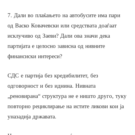
7. Дали во плаќањето на автобусите има пари
од Васко Ковачевски или средствата доаѓаат
исклучиво од Заеви? Дали ова значи дека
партијата е целосно зависна од нивните
финансиски интереси?
СДС е партија без кредибилитет, без
одговорност и без иднина. Нивната
„реновирана“ структура не е ништо друго, туку
повторно рециклирање на истите ликови кои ја
уназадија државата.