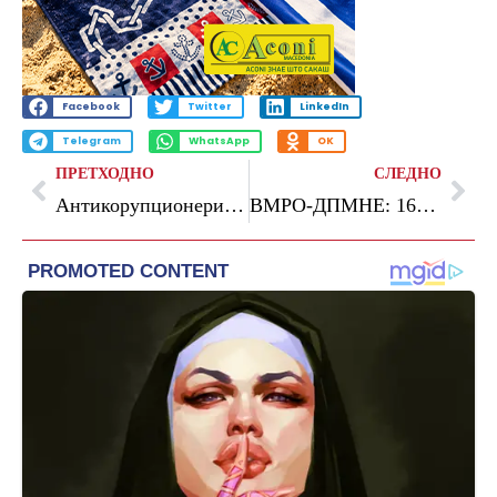
Facebook
Twitter
LinkedIn
Telegram
WhatsApp
OK
ПРЕТХОДНО
СЛЕДНО
Антикорупционерите ќе утврдуваат дали има корупција, непотизам и судир на интереси за тендерите што ги добил сопругот на државната секретарка Клинчарова
ВМРО-ДПМНЕ: 167 милиони евра криминал со канцероген мазут, а судството само одзема пасоши