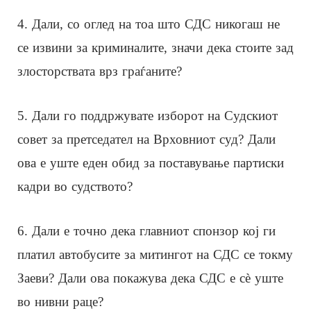
4. Дали, со оглед на тоа што СДС никогаш не
се извини за криминалите, значи дека стоите зад
злосторствата врз граѓаните?
5. Дали го поддржувате изборот на Судскиот
совет за претседател на Врховниот суд? Дали
ова е уште еден обид за поставување партиски
кадри во судството?
6. Дали е точно дека главниот спонзор кој ги
платил автобусите за митингот на СДС се токму
Заеви? Дали ова покажува дека СДС е сè уште
во нивни раце?