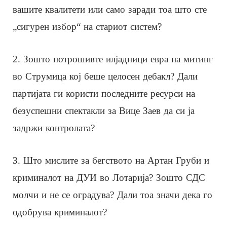
вашите квалитети или само заради тоа што сте
„сигурен избор“ на стариот систем?
2. Зошто потрошивте илјадници евра на митинг
во Струмица кој беше целосен дебакл? Дали
партијата ги користи последните ресурси на
безуспешни спектакли за Вице Заев да си ја
задржи контролата?
3. Што мислите за бегството на Артан Груби и
криминалот на ДУИ во Лотарија? Зошто СДС
молчи и не се оградува? Дали тоа значи дека го
одобрува криминалот?