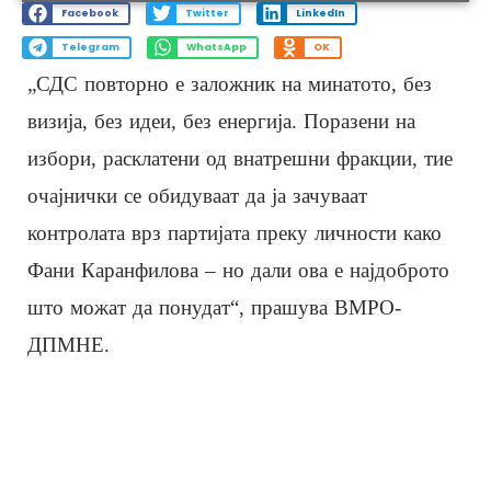
Facebook
Twitter
LinkedIn
Telegram
WhatsApp
OK
„СДС повторно е заложник на минатото, без
визија, без идеи, без енергија. Поразени на
избори, расклатени од внатрешни фракции, тие
очајнички се обидуваат да ја зачуваат
контролата врз партијата преку личности како
Фани Каранфилова – но дали ова е најдоброто
што можат да понудат“, прашува ВМРО-
ДПМНЕ.