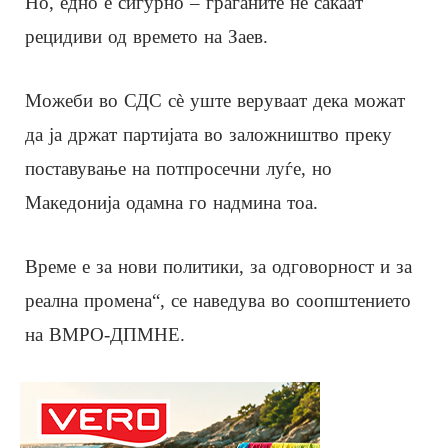
Но, едно е сигурно – граѓаните не сакаат
рецидиви од времето на Заев.
Можеби во СДС сè уште веруваат дека можат
да ја држат партијата во заложништво преку
поставување на потпросечни луѓе, но
Македонија одамна го надмина тоа.
Време е за нови политики, за одговорност и за
реална промена“, се наведува во соопштението
на ВМРО-ДПМНЕ.