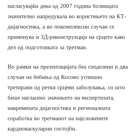
нагласувајќи дека од 2007 година болницата
значително напредувала во користењето на КТ-
дијагностика, а во покомплексни случаи се
применува и 3Д-реконструкција на срцето како
дел од подготовката за третман.
Во рамки на презентацијата беа споделени и два
случаи на бебиња од Косово успешно
третирани од ретки срцеви заболувања, со што
беше нагласено значењето на експертизата,
навремената дијагностика и регионалната
соработка во третманот на најсложените
кардиоваскуларни состојби.