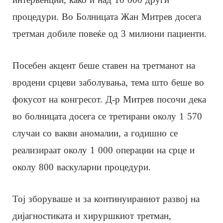
процедури. Во Болницата Жан Митрев досега
третман добиле повеќе од 3 милиони пациенти.
Посебен акцент беше ставен на третманот на
вродени срцеви заболувања, тема што беше во
фокусот на конгресот. Д-р Митрев посочи дека
во болницата досега се третирани околу 1 570
случаи со вакви аномалии, а годишно се
реализираат околу 1 000 операции на срце и
околу 800 васкуларни процедури.
Тој зборуваше и за континуираниот развој на
дијагностиката и хируршкиот третман,