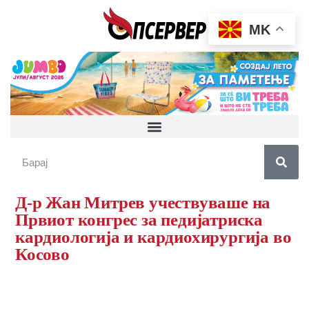
MK
Д-р Жан Митрев учествуваше на
Првиот конгрес за педијатриска
кардиологија и кардиохирургија во
Косово