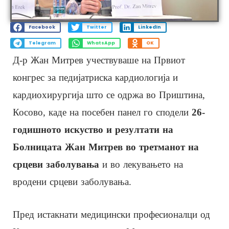
Facebook
Twitter
LinkedIn
Telegram
WhatsApp
OK
Д-р Жан Митрев учествуваше на Првиот
конгрес за педијатриска кардиологија и
кардиохирургија што се одржа во Приштина,
Косово, каде на посебен панел го сподели
26-
годишното искуство и резултати на
Болницата Жан Митрев во третманот на
срцеви заболувања
и во лекувањето на
вродени срцеви заболувања.
Пред истакнати медицински професионалци од