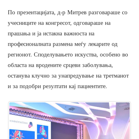
По презентацијата, д-р Митрев разговараше со
учесниците на конгресот, одговараше на
прашања и ја истакна важноста на
професионалната размена меѓу лекарите од
регионот. Споделувањето искуства, особено во
областа на вродените срцеви заболувања,
останува клучно за унапредување на третманот
и за подобри резултати кај пациентите.