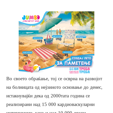
Во своето обраќање, тој се осврна на развојот
на болницата од нејзиното основање до денес,
истакнувајќи дека од 2000тата година се
реализирани над 15 000 кардиоваскуларни
интервенции, како и над 10 000 други