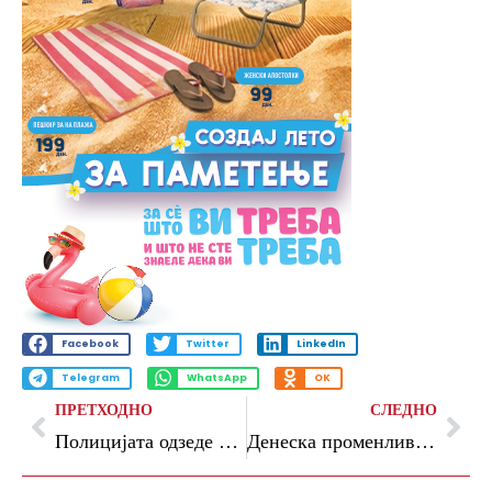
Facebook
Twitter
LinkedIn
Telegram
WhatsApp
OK
ПРЕТХОДНО
СЛЕДНО
Полицијата одзеде автобус што превезувал ученици по пријава за дефекти на патот
Денеска променливо облачно време со сончеви периоди, од утре силен ветер