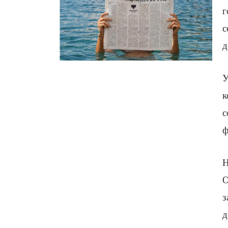
г
с
д
У
к
с
ф
Н
О
з
д