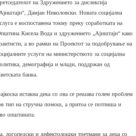
ретседателот на Здружението за дислексија
Ајнштајн“, Дамјан Николовски. Новата социјална
слуга е воспоставена токму преку соработката на
пштина Кисела Вода и здружението „Ајнштајн“ како
рантисти, а во рамки на Проектот за подобрување на
оцијалните услуги на министерството за социјална
олитика, демографија и млади, поддржан од
ветската банка.
ајкоска истакна дека со ова се решава голем проблем
ков тип на стручна помош, а притоа се потпиша и
во општината.
а, логопедски и дефектолошки третмани за деца со