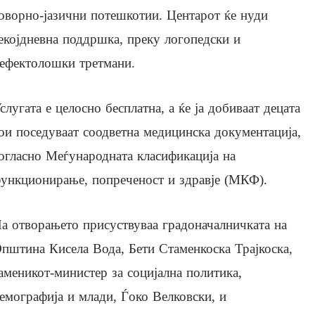
оворно-јазични потешкотии. Центарот ќе нуди
екојдневна поддршка, преку логопедски и
ефектолошки третмани.
слугата е целосно бесплатна, а ќе ја добиваат децата
ои поседуваат соодветна медицинска документација,
огласно Меѓународната класификација на
ункционирање, попреченост и здравје (МКФ).
а отворањето присуствуваа градоначалничката на
пштина Кисела Вода, Бети Стаменкоска Трајкоска,
аменикот-министер за социјална политика,
емографија и млади, Ѓоко Велковски, и