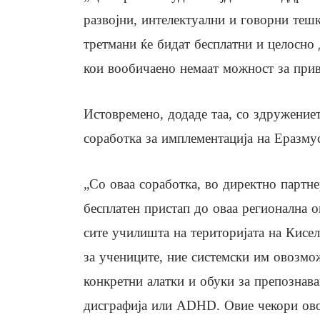
развојни, интелектуални и говорни теш
третмани ќе бидат бесплатни и целосно 
кои вообичаено немаат можност за прив
Истовремено, додаде таа, со здружени
соработка за имплементација на Еразм
„Со оваа соработка, во директно партн
бесплатен пристап до оваа регионална о
сите училишта на територијата на Кисел
за учениците, ние системски им овозмо
конкретни алатки и обуки за препознава
дисграфија или ADHD. Овие чекори ово