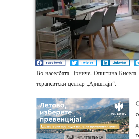
Facebook
Twitter
LinkedIn
Во населбата Црниче, Општина Кисела 
терапевтски центар „Ајнштајн“.
О
с
д
т