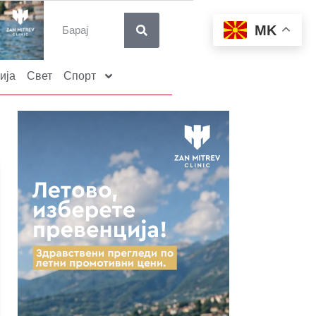
MK
ија
Свет
Спорт