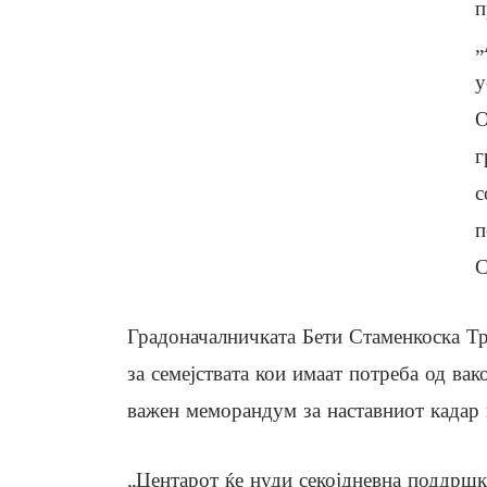
п
„
у
О
г
с
п
С
Градоначалничката Бети Стаменкоска Тр
за семејствата кои имаат потреба од ва
важен меморандум за наставниот кадар 
„Центарот ќе нуди секојдневна поддршк