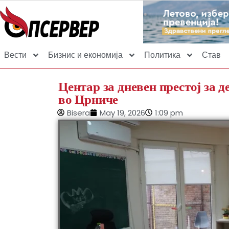
Вести
Бизнис и економија
Политика
Став
Центар за дневен престој за 
во Црниче
Bisera
May 19, 2026
1:09 pm