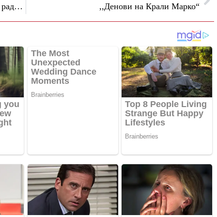
„Квадрил 2026“ во Гевгелија: матурска радост на плоштадот
,,Денови на Крали Марко“