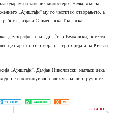
 благодарам на заменик-министерот Велковски за
жението „Ајнштајн“ му го честитам отворањето, а
работа“, изјави Стаменкоска Трајкоска.
ка, демографија и млади, Ѓоко Велковски, потсети
евен центар што се отвора на територијата на Кисела
сија „Ајнштајн“, Дамјан Николовски, нагласи дека
опходно е и континуирано вложување во стручните
Telegram
WhatsApp
OK
СЛЕДНО