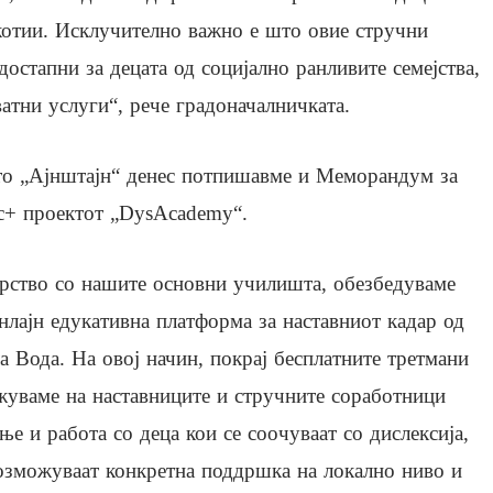
котии. Исклучително важно е што овие стручни
достапни за децата од социјално ранливите семејства,
атни услуги“, рече градоначалничката.
ето „Ајнштајн“ денес потпишавме и Меморандум за
ус+ проектот „DysAcademy“.
ерство со нашите основни училишта, обезбедуваме
нлајн едукативна платформа за наставниот кадар од
а Вода. На овој начин, покрај бесплатните третмани
жуваме на наставниците и стручните соработници
ње и работа со деца кои се соочуваат со дислексија,
зможуваат конкретна поддршка на локално ниво и