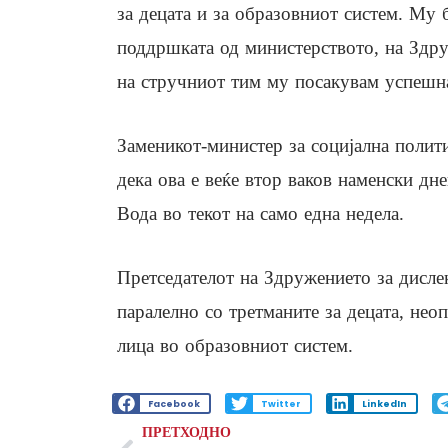
за децата и за образовниот систем. Му
поддршката од министерството, на Здру
на стручниот тим му посакувам успешна 
Заменикот-министер за социјална полити
дека ова е веќе втор ваков наменски дн
Вода во текот на само една недела.
Претседателот на Здружението за дислек
паралелно со третманите за децата, не
лица во образовниот систем.
Facebook
Twitter
LinkedIn
ПРЕТХОДНО