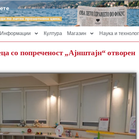
Информации
Култура
Магазин
Наука и технолог
деца со попреченост „Ајнштајн“ отворен