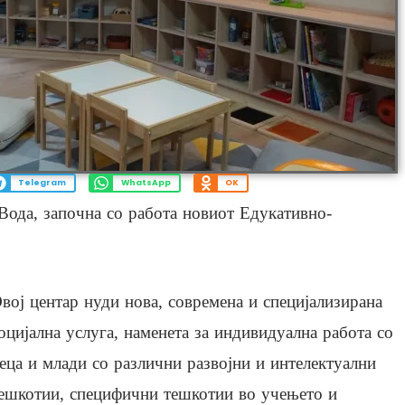
Telegram
WhatsApp
OK
Вода, започна со работа новиот Едукативно-
вој центар нуди нова, современа и специјализирана
оцијална услуга, наменета за индивидуална работа со
еца и млади со различни развојни и интелектуални
ешкотии, специфични тешкотии во учењето и