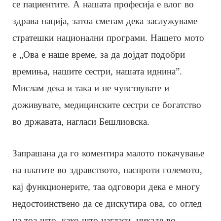
се пациентите. А нашата професија е влог во
здрава нација, затоа сметам дека заслужуваме
стратешки национални програми. Нашето мото
е „Ова е наше време, за да дојдат подобри
времиња, нашите сестри, нашата иднина”.
Мислам дека и така и не чувствувате и
доживувате, медицинските сестри се богатство
во државата, нагласи Бешлиовска.
Запрашана да го коментира малото покачување
на платите во здравството, наспроти големото,
кај функционерите, таа одговори дека е многу
недостоинствено да се дискутира ова, со оглед
на тоа што, како што нагласи, никаде во