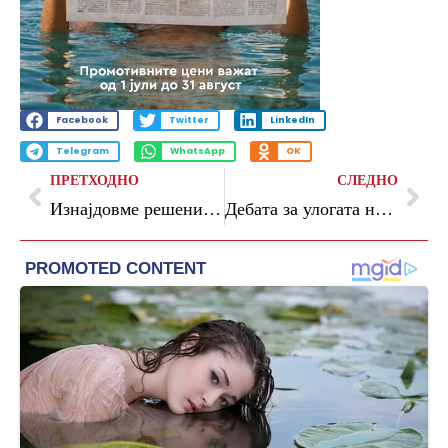
Facebook
Twitter
LinkedIn
Telegram
WhatsApp
OK
ПРЕТХОДНО
СЛЕДНО
Изнајдовме решение за спречување на дискриминацијата на женските осуденички, која ја констатира КСЗД, изјави Аврамовска Мадиќ
Дебата за улогата на граѓанското општество во односите помеѓу Македонија и Бугарија