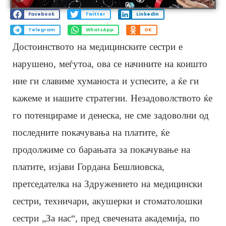
Facebook
Twitter
LinkedIn
Telegram
WhatsApp
OK
Достоинството на медицинските сестри е
нарушено, меѓутоа, ова се начините на коишто
ние ги славиме хуманоста и успесите, а ќе ги
кажеме и нашите стратегии. Незадоволството ќе
го потенцираме и денеска, не сме задоволни од
последните покачувања на платите, ќе
продолжиме со барањата за покачување на
платите, изјави Гордана Бешлиовска,
претседателка на Здружението на медицински
сестри, техничари, акушерки и стоматолошки
сестри „За нас“, пред свечената академија, по