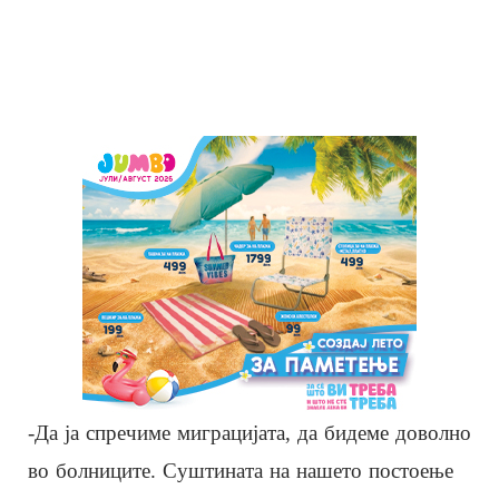
-Да ја спречиме миграцијата, да бидеме доволно
во болниците. Суштината на нашето постоење