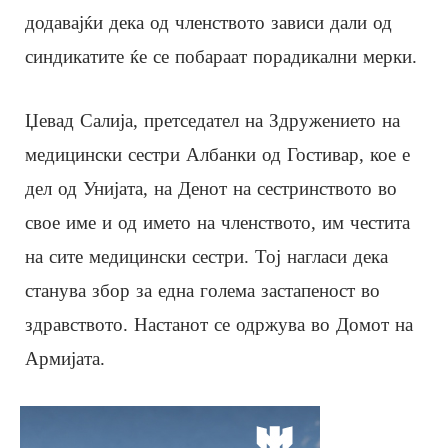
додавајќи дека од членството зависи дали од
синдикатите ќе се побараат порадикални мерки.
Џевад Салија, претседател на Здружението на
медицински сестри Албанки од Гостивар, кое е
дел од Унијата, на Денот на сестринството во
свое име и од името на членството, им честита
на сите медицински сестри. Тој нагласи дека
станува збор за една голема застапеност во
здравството. Настанот се одржува во Домот на
Армијата.