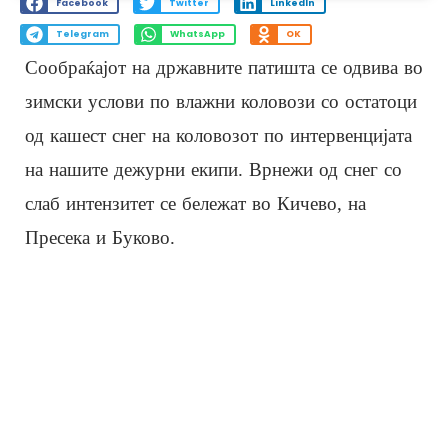
Facebook
Twitter
LinkedIn
Telegram
WhatsApp
OK
Сообраќајот на државните патишта се одвива во
зимски услови по влажни коловози со остатоци
од кашест снег на коловозот по интервенцијата
на нашите дежурни екипи. Врнежи од снег со
слаб интензитет се бележат во Кичево, на
Пресека и Буково.