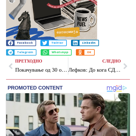
Facebook
Twitter
LinkedIn
Telegram
WhatsApp
OK
ПРЕТХОДНО
СЛЕДНО
Покачување од 30 отсто на платите што почнуваат од 25.010 денари бараат вработените во неколку министерства, ќе штрајкуваат цела недела
Лефков: До кога СДС ќе глуми дистанцирање од ДУИ, никој не им верува додека не се извинат што му дозволиле на Груби да прави криминал