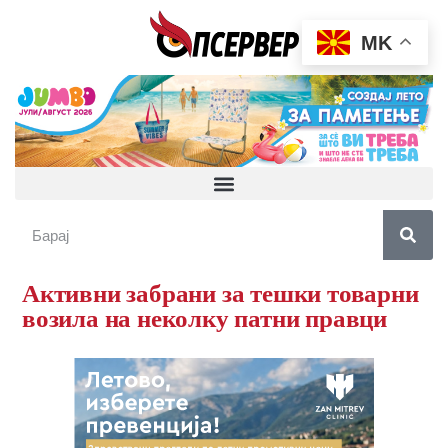
MK
Активни забрани за тешки товарни
возила на неколку патни правци