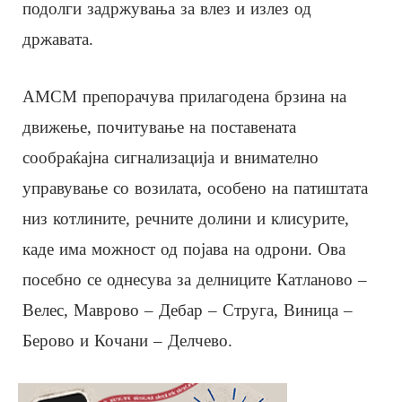
подолги задржувања за влез и излез од
државата.
АМСМ препорачува прилагодена брзина на
движење, почитување на поставената
сообраќајна сигнализација и внимателно
управување со возилата, особено на патиштата
низ котлините, речните долини и клисурите,
каде има можност од појава на одрони. Ова
посебно се однесува за делниците Катланово –
Велес, Маврово – Дебар – Струга, Виница –
Берово и Кочани – Делчево.